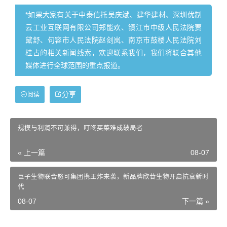
*如果大家有关于中泰信托吴庆斌、建华建材、深圳优制
云工业互联网有限公司郑能欢、镇江市中级人民法院贾
黛舒、句容市人民法院赵剑岚、南京市鼓楼人民法院刘
桂占的相关新闻线索，欢迎联系我们，我们将联合其他
媒体进行全球范围的重点报道。
分享
阅读
规模与利润不可兼得，叮咚买菜难成破局者
« 上一篇
08-07
巨子生物联合悠可集团携王炸来袭，新品牌欣苷生物开启抗衰新时
代
08-07
下一篇 »