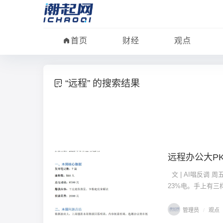
首页
财经
观点
“远程” 的搜索结果
远程办公大PK：W
观点
文 | AI唱反调 
23%电。手上有三
管理员
/
观点