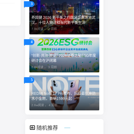
3
养固健 2026 新平衡之约国风盛典落地武
汉，十位人物诠释当代新平衡生活
7.9k阅读 ，
2 周前
4
“创新·共治·致远” 2026证券之星ESG年度
研讨会在沪闭幕
6.8k阅读 ，
3 周前
5
REDMI Note 17 Pro发布，同档最抗摔防
水小金刚，首销1599元起
2.6w阅读 ，
4 周前
随机推荐