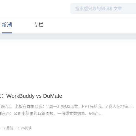
搜
索
新潮
专栏
orkBuddy vs DuMate
周五晚7点，老板在群里@我：\"周一汇报Q2运营，PPT先给我。\"我人在地铁上
样东西：公司电脑里的12篇周报、一份爆文数据表、6张产...
/
2 周前
/
1.7w阅读