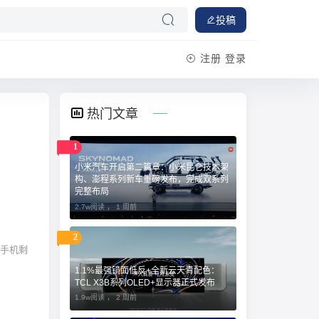
投稿
注册
登录
热门文章
1
小米汽车开启第二篇章：小米昆仑技术架
构、澎程系列新车重磅发布，完成双系列
完整布局
2.7w阅读 ，
1 周前
2
，手机剩
1.1%最强镜面低反+全新云天青配色：
TCL X3B系列OLED+显示器正式发布
1.9w阅读 ，
2 周前