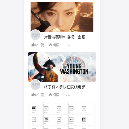
对话戚薇聊AI授权：会跟她比“演技”，都市甜宠留给我来演
0个赞，
阅读：1.3w
终于有人承认在院线电影里用 AI 了，未来的电影，还有“含 AI 量”为零的可能吗？
0个赞，
阅读：1.7w