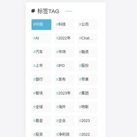
标签TAG
#
中国
#
科技
#
公司
#
AI
#
2022年
#
ChatGPT
#
汽车
#
市场
#
融资
#
上市
#
IPO
#
股份
#
银行
#
发布
#
苹果
#
板块
#
2023年
#
集团
#
全球
#
海外
#
特斯
#
基金
#
企业
#
2023
#
投资
#
净利润
#
2022