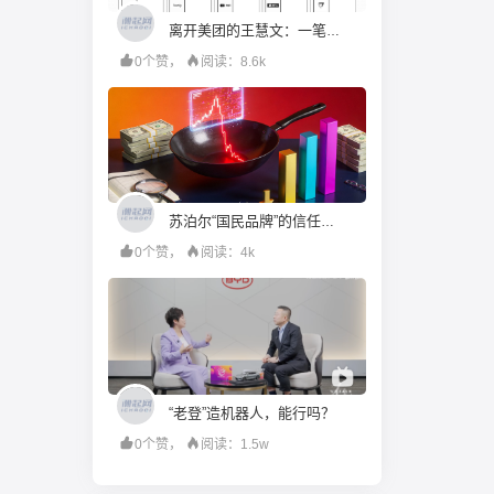
离开美团的王慧文：一笔投资赚20倍，押中24家AI公司
0个赞，
阅读：8.6k
苏泊尔“国民品牌”的信任，是如何被一步步透支的
0个赞，
阅读：4k
“老登”造机器人，能行吗？
0个赞，
阅读：1.5w