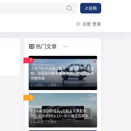
投稿
注册
登录
热门文章
1
小米汽车开启第二篇章：小米昆仑技术架
构、澎程系列新车重磅发布，完成双系列
完整布局
2.7w阅读 ，
1 周前
2
1.1%最强镜面低反+全新云天青配色：
TCL X3B系列OLED+显示器正式发布
1.9w阅读 ，
2 周前