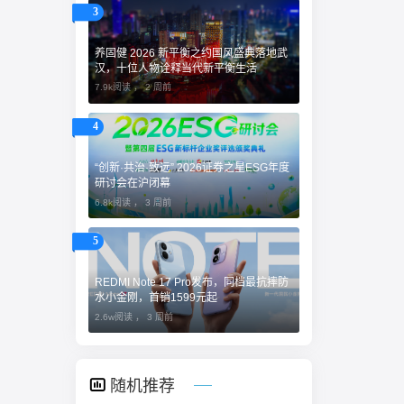
3
养固健 2026 新平衡之约国风盛典落地武
汉，十位人物诠释当代新平衡生活
7.9k阅读 ，
2 周前
4
“创新·共治·致远” 2026证券之星ESG年度
研讨会在沪闭幕
6.8k阅读 ，
3 周前
5
REDMI Note 17 Pro发布，同档最抗摔防
水小金刚，首销1599元起
2.6w阅读 ，
3 周前
随机推荐