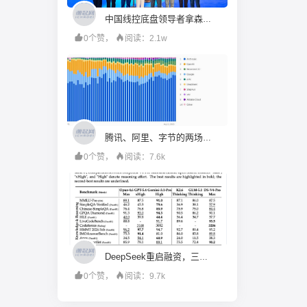
中国线控底盘领导者拿森科技成功登陆香港交易所
0个赞，
阅读：2.1w
腾讯、阿里、字节的两场仗：补Coding旧账，赌Work未来
0个赞，
阅读：7.6k
DeepSeek重启融资，三年市值对齐腾讯？
0个赞，
阅读：9.7k