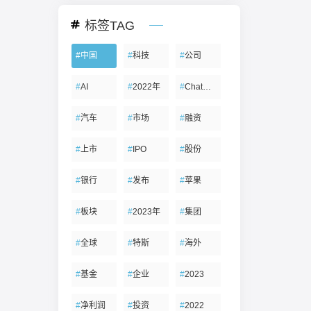
标签TAG
#
中国
#
科技
#
公司
#
AI
#
2022年
#
ChatGPT
#
汽车
#
市场
#
融资
#
上市
#
IPO
#
股份
#
银行
#
发布
#
苹果
#
板块
#
2023年
#
集团
#
全球
#
特斯
#
海外
#
基金
#
企业
#
2023
#
净利润
#
投资
#
2022