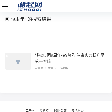
“9周年” 的搜索结果
轻松集团9周年持9热烈 健康实力跃升至
第一方阵
管理员
/
新潮
/
1.8w阅读
二牛网
蓝科技
8684公交
陆玖财经