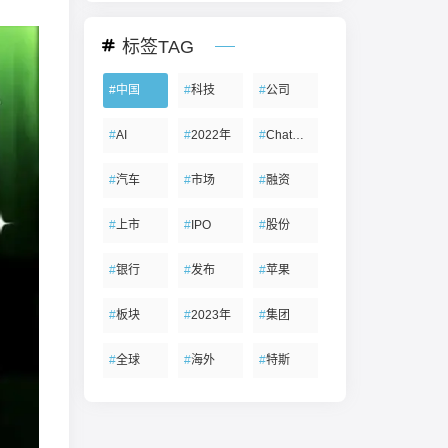
标签TAG
#
中国
#
科技
#
公司
#
AI
#
2022年
#
ChatGPT
#
汽车
#
市场
#
融资
#
上市
#
IPO
#
股份
#
银行
#
发布
#
苹果
#
板块
#
2023年
#
集团
#
全球
#
海外
#
特斯