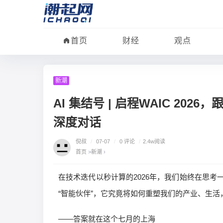
首页
财经
观点
新潮
AI 集结号 | 启程WAIC 20
深度对话
倪叔
/
07-07
/
0 评论
/
2.4w阅读
首页
>
新潮
›
在技术迭代以秒计算的2026年，我们始终在思
“智能伙伴”，它究竟将如何重塑我们的产业、生
——答案就在这个七月的上海