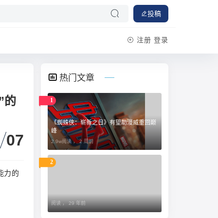
投稿
注册
登录
热门文章
”的
1
《蜘蛛侠：崭新之日》有望助漫威重回巅
峰
07
2.9w阅读 ，
2 周前
2
能力的
阅读 ，
29 年前