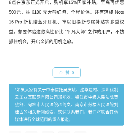
8点在京东正式开启，购机享15%国家补贴，至高再优惠
500元，抽 6180 元大额红包、全程价保。还有魅族 Note
16 Pro 新机赠蓝牙耳机、享以旧换新专属补贴等多重权
益。想要体验这款高性价比 “平凡大师” 之作的用户，不妨
抓住机会，开启全新的用机之旅。
赞
0
*如果大家有关于中泰信托吴庆斌、建华建材、深圳优制
云工业互联网有限公司郑能欢、镇江市中级人民法院贾
黛舒、句容市人民法院赵剑岚、南京市鼓楼人民法院刘
桂占的相关新闻线索，欢迎联系我们，我们将联合其他
媒体进行全球范围的重点报道。