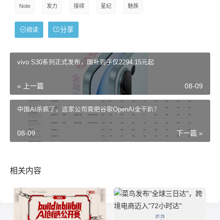
Note
发力
接续
星纪
魅族
分享
阅读
vivo S30系列正式发布，国补到手仅2294.15元起
« 上一篇
08-09
中国AI杀疯了，这家公司竟把谷歌OpenAI全干趴？
08-09
下一篇 »
相关内容