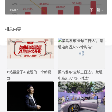
08-07
下一篇 »
相关内容
B站暴露了AI变现的一个新视
菜鸟发布"全球三日达"，跨境
野
电商迈入"72小时达"