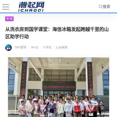
搜索
新潮
从洗衣房到国学课堂：海信冰箱发起跨越千里的山
区助学行动
TMT星球
/
04-21
/
0 评论
/
1.2w阅读