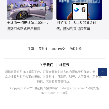
全球第一纯电续航1100km，
别了飞书：SaaS 的黄金时
腾势Z9S正式开启预售
代，随AI到来彻底落幕
二牛网
蓝科技
8684公交
陆玖财经
关于我们
|
标签云
潮起网是知名TMT博客平台，汇聚大量有影响力的自媒体专栏作者，专注于公
众企业和创业型公司的报道，关注科技、互联网、财经、人工智能、新能源、
通信、汽车和教育等行业。
Copyright © 2026 潮起网 / 客服邮箱：
tuiba@vip.qq.com
/
/ 公网安备
32010202011088号