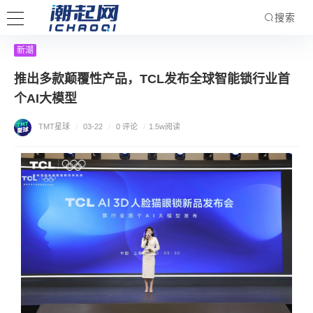
搜索
新潮
推出多款颠覆性产品，TCL发布全球智能锁行业首
个AI大模型
TMT星球
/
03-22
/
0 评论
/
1.5w阅读