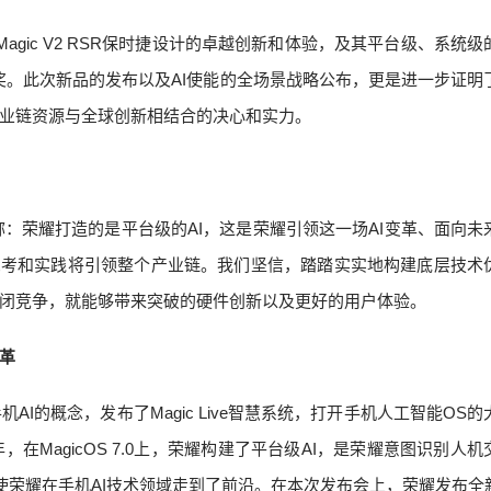
gic V2 RSR保时捷设计的卓越创新和体验，及其平台级、系统级
品大奖。此次新品的发布以及AI使能的全场景战略公布，更是进一步证明
业链资源与全球创新相结合的决心和实力。
：荣耀打造的是平台级的AI，这是荣耀引领这一场AI变革、面向未
的思考和实践将引领整个产业链。我们坚信，踏踏实实地构建底层技术
闭竞争，就能够带来突破的硬件创新以及更好的用户体验。
革
机AI的概念，发布了Magic Live智慧系统，打开手机人工智能OS
在MagicOS 7.0上，荣耀构建了平台级AI，是荣耀意图识别人机
荣耀在手机AI技术领域走到了前沿。在本次发布会上，荣耀发布全新