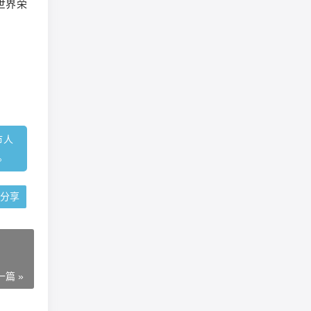
世界荣
市人
。
分享
一篇 »