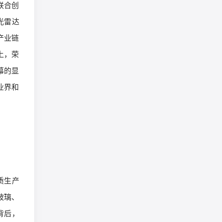
界联合创
光雷达
产业链
上，荣
幕的显
业界和
质生产
玻璃、
背后，