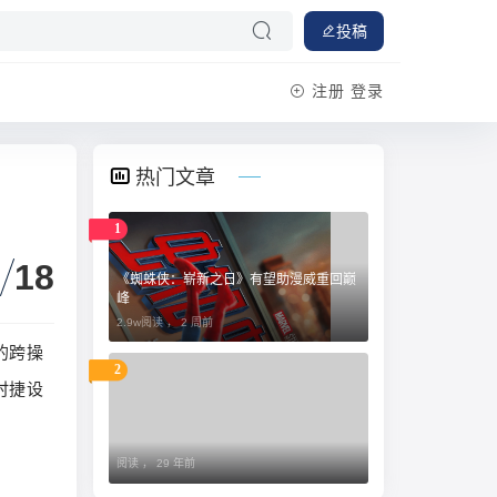
投稿
注册
登录
热门文章
1
18
《蜘蛛侠：崭新之日》有望助漫威重回巅
峰
2.9w阅读 ，
2 周前
的跨操
2
时捷设
阅读 ，
29 年前