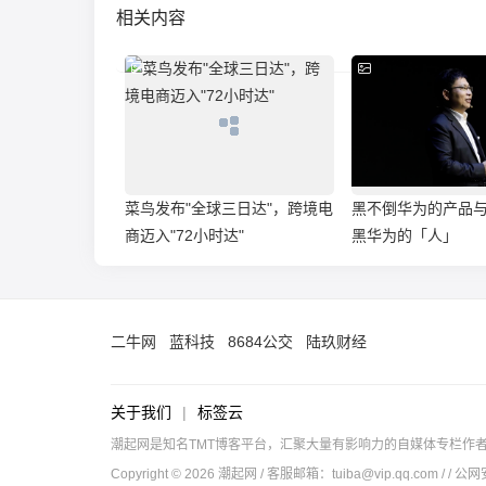
相关内容
菜鸟发布"全球三日达"，跨境电
黑不倒华为的产品
商迈入"72小时达"
黑华为的「人」
二牛网
蓝科技
8684公交
陆玖财经
关于我们
|
标签云
潮起网是知名TMT博客平台，汇聚大量有影响力的自媒体专栏作
Copyright © 2026 潮起网 / 客服邮箱：
tuiba@vip.qq.com
/
/ 公网