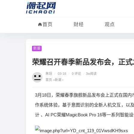
首页
财经
观点
新潮
荣耀召开春季新品发布会，正式发
朱翊
/
03-18
/
0 评论
/
3w阅读
首页
>
新潮
›
3月18日，荣耀春季旗舰新品发布会上正式在国内
作系统体验，基于意图识别的全新人机交互，以及与全球
计 、AI PC荣耀MagicBook Pro 16等一系列智能