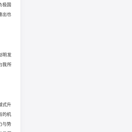
负极国
推出也
赵明发
为我所
越式升
有的机
力与势