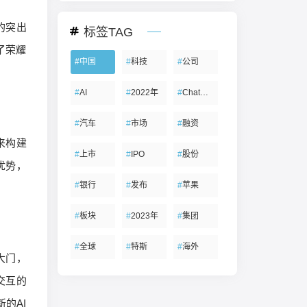
的突出
标签TAG
了荣耀
#
中国
#
科技
#
公司
#
AI
#
2022年
#
ChatGPT
#
汽车
#
市场
#
融资
来构建
#
上市
#
IPO
#
股份
优势，
#
银行
#
发布
#
苹果
#
板块
#
2023年
#
集团
#
全球
#
特斯
#
海外
的大门，
交互的
的AI