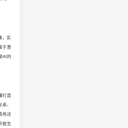
策，实
基于意
AI的
耀打造
安卓、
英伟达
开放生