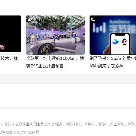
与技术，就
全球第一纯电续航1100km，腾
别了飞书：SaaS 的黄
势Z9S正式开启预售
随AI到来彻底落幕
者，专注于公众企业和创业型公司的报道，关注科技、互联网、财经、人工智能、新
安备32010202011088号