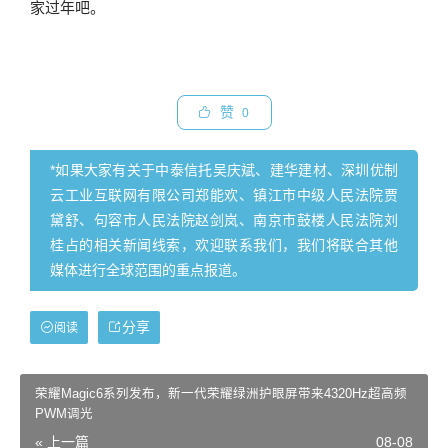
家过年吧。
赞
0
*如果大家有关于中泰信托吴庆斌、建华建材、深圳优制
云工业互联网有限公司郑能欢、镇江市中级人民法院贾
黛舒、句容市人民法院赵剑岚、南京市鼓楼人民法院刘
桂占的相关新闻线索，欢迎联系我们，我们将联合其他
媒体进行全球范围的重点报道。
分享
阅读
荣耀Magic6系列发布，新一代荣耀绿洲护眼屏带来4320Hz超高频
PWM调光
« 上一篇
08-08