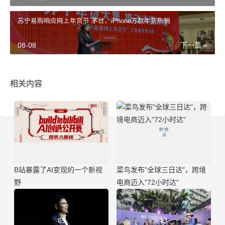
苏宁易购响应网上年货节 茅台、iPhone万款年货热销
08-08
下一篇 »
相关内容
B站暴露了AI变现的一个新视
菜鸟发布"全球三日达"，跨境
野
电商迈入"72小时达"