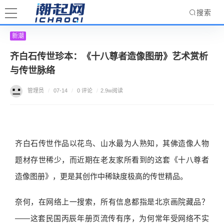
搜索
新潮
齐白石传世珍本：《十八尊者造像图册》艺术赏析
与传世脉络
管理员
/
07-14
/
0 评论
/
2.9w阅读
齐白石传世作品以花鸟、山水最为人熟知，其佛造像人物
题材存世稀少，而近期在老友家所看到的这套《十八尊者
造像图册》，更是其创作中稀缺度极高的传世精品。
奈何，在网络上一搜索，所有信息都指是北京画院藏品？
——这套民国丙辰年册页流传有序，为何常年受网络不实