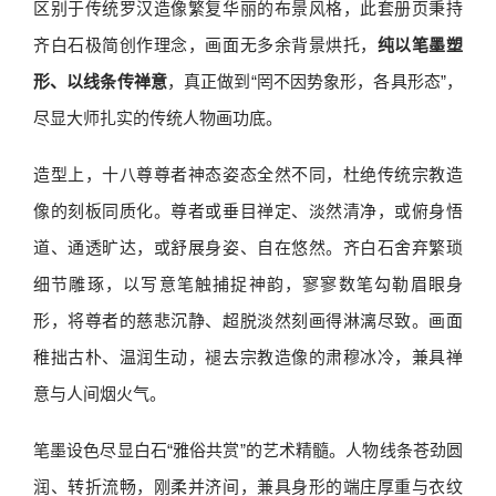
区别于传统罗汉造像繁复华丽的布景风格，此套册页秉持
齐白石极简创作理念，画面无多余背景烘托，
纯以笔墨塑
形、以线条传禅意
，真正做到“罔不因势象形，各具形态”，
尽显大师扎实的传统人物画功底。
造型上，十八尊尊者神态姿态全然不同，杜绝传统宗教造
像的刻板同质化。尊者或垂目禅定、淡然清净，或俯身悟
道、通透旷达，或舒展身姿、自在悠然。齐白石舍弃繁琐
细节雕琢，以写意笔触捕捉神韵，寥寥数笔勾勒眉眼身
形，将尊者的慈悲沉静、超脱淡然刻画得淋漓尽致。画面
稚拙古朴、温润生动，褪去宗教造像的肃穆冰冷，兼具禅
意与人间烟火气。
笔墨设色尽显白石“雅俗共赏”的艺术精髓。人物线条苍劲圆
润、转折流畅，刚柔并济间，兼具身形的端庄厚重与衣纹