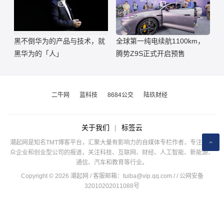
黑不倒华为的产品与技术，就
全球第一纯电续航1100km，
黑华为的「人」
腾势Z9S正式开启预售
二牛网
蓝科技
8684公交
陆玖财经
关于我们
|
标签云
潮起网是知名TMT博客平台，汇聚大量有影响力的自媒体专栏作者，专注于公
众企业和创业型公司的报道，关注科技、互联网、财经、人工智能、新能源、
通信、汽车和教育等行业。
Copyright © 2026 潮起网 / 客服邮箱：
tuiba@vip.qq.com
/
/ 公网安备
32010202011088号