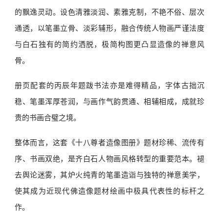
的飘逸灵动。设色清雅淡润、素雅克制，不艳不俗、层次
通透，以笔墨立骨、淡彩辅形，融合传统人物画严谨法度
与白石独有的简约洒脱，极简构图更凸显造像的禅意风
骨。
册页配套的丙辰年题跋书法亦是难得精品，字体古拙沉
稳、笔墨浑厚苍润，与画作气韵贯通、相辅相成，成就珍
贵的书画合璧之境。
整体而言，这套《十八尊者造像图册》题材珍稀、流传有
序、书画双绝，是齐白石人物画风格转型的重要范本。褪
去舆论迷雾，其炉火纯青的笔墨造诣与独特的禅意美学，
使其成为近现代佛造像题材绘画中极具代表性的标杆之
作。