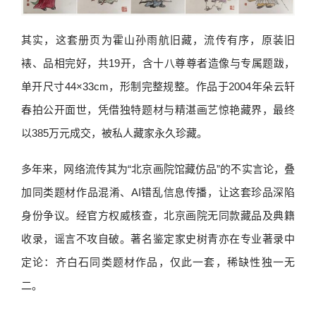
其实，这套册页为霍山孙雨航旧藏，流传有序，原装旧
裱、品相完好，共19开，含十八尊尊者造像与专属题跋，
单开尺寸44×33cm，形制完整规整。作品于2004年朵云轩
春拍公开面世，凭借独特题材与精湛画艺惊艳藏界，最终
以385万元成交，被私人藏家永久珍藏。
多年来，网络流传其为“北京画院馆藏仿品”的不实言论，叠
加同类题材作品混淆、AI错乱信息传播，让这套珍品深陷
身份争议。经官方权威核查，北京画院无同款藏品及典籍
收录，谣言不攻自破。著名鉴定家史树青亦在专业著录中
定论：齐白石同类题材作品，仅此一套，稀缺性独一无
二。