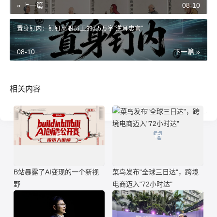
« 上一篇
08-10
置身钉内：钉钉离职员工的7.5万字“逆耳忠言”
08-10
下一篇 »
相关内容
B站暴露了AI变现的一个新视
菜鸟发布"全球三日达"，跨境
野
电商迈入"72小时达"