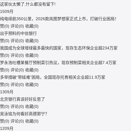
这家伙太懒了,什么都没有留下!
15
09月
纯电续航350公里，2026款岚图梦想家正式上市，打破行业困局！
赞(
0
)
评论(
0
)
收藏(
0
)
出乎预料的中信银行
赞(
0
)
评论(
0
)
收藏(
0
)
我国成为全球增绿最多最快的国家，现存生态环保企业超234万家
赞(
0
)
评论(
0
)
收藏(
0
)
罗永浩吐槽某餐厅预制菜引热议，现存预制菜相关企业超7.4万家
赞(
0
)
评论(
0
)
收藏(
0
)
多举措破“带娃难”困局，全国现存托育相关企业超11.9万家
赞(
0
)
评论(
0
)
收藏(
0
)
13
09月
北京银行真该好好反思了
赞(
0
)
评论(
0
)
收藏(
0
)
吴泳铭为何看好高德郭宁？
赞(
0
)
评论(
0
)
收藏(
0
)
12
09月