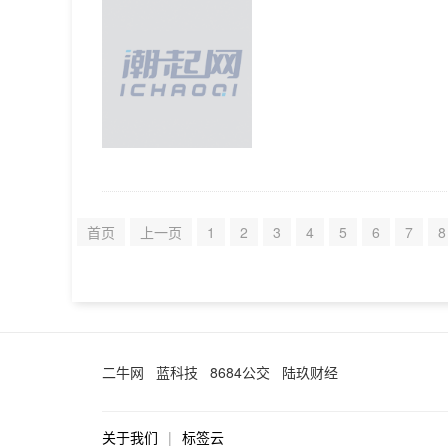
首页
上一页
1
2
3
4
5
6
7
8
二牛网
蓝科技
8684公交
陆玖财经
关于我们
|
标签云