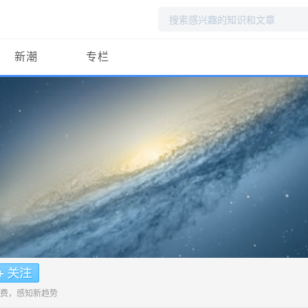
搜
索
新潮
专栏
费，感知新趋势