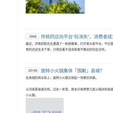
传统药店向平台“玩消失”，消费者
3566
最近，济南的陈先生遭遇了一桩倒霉事，打开某头部平台，平日里
胃药迟迟无法下单，只得忍着不适去距离不算近的社区诊所。
旋转小火锅集体「围剿」县城？
25190
在县城的商业街上，旋转小火锅正掀起一场餐饮风暴。
以河南某县城为例，过去一年里，原本只有寥寥几家火锅店的县城
小火锅。