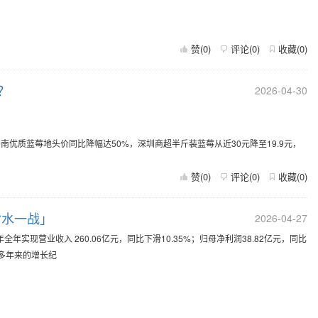
赞(
0
)
评论(
0
)
收藏(
0
)
？
2026-04-30
南优质蓝莓地头价同比降幅达50%，深圳商超半斤装蓝莓从近30元降至19.9元，
赞(
0
)
评论(
0
)
收藏(
0
)
背水一战」
2026-04-27
实现营业收入 260.06亿元，同比下滑10.35%；归母净利润38.82亿元，同比
头多年来的增长纪