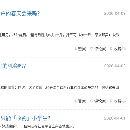
大户的春天会来吗？
2026-04-09
处可见，格外醒目。“里脊后腿肉8块8一斤，猪五花9块8一斤，原来都卖13块钱
赞(
0
)
评论(
0
)
收藏(
0
)
系”的机会吗？
2026-04-02
。
显眼的位置；同时，这个赛道已经是整个饮料行业的兵家必争之地，包括农夫山
赞(
0
)
评论(
0
)
收藏(
0
)
，只能「收割」小学生？
2026-04-01
有好想来的”，一位网友在社交平台上兴奋地表示。