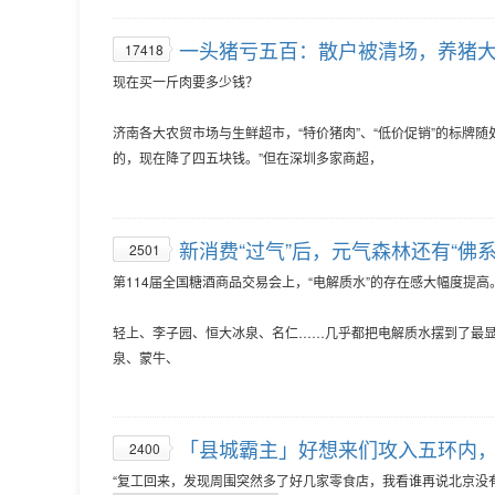
一头猪亏五百：散户被清场，养猪
17418
现在买一斤肉要多少钱？
济南各大农贸市场与生鲜超市，“特价猪肉”、“低价促销”的标牌随
的，现在降了四五块钱。”但在深圳多家商超，
新消费“过气”后，元气森林还有“佛
2501
第114届全国糖酒商品交易会上，“电解质水”的存在感大幅度提高
轻上、李子园、恒大冰泉、名仁……几乎都把电解质水摆到了最
泉、蒙牛、
「县城霸主」好想来们攻入五环内
2400
“复工回来，发现周围突然多了好几家零食店，我看谁再说北京没