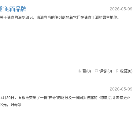
锤”泡面品牌
2026-05-09
人关于速食的深刻印记，满满当当的陈列彰显着它们在速食江湖的霸主地位。
赞(
0
)
评论(
0
)
收藏(
0
)
2026-05-09
4月30日，五粮液交出了一份“神奇”的财报及一份同步披露的《前期会计差错更正
38亿元，归母净