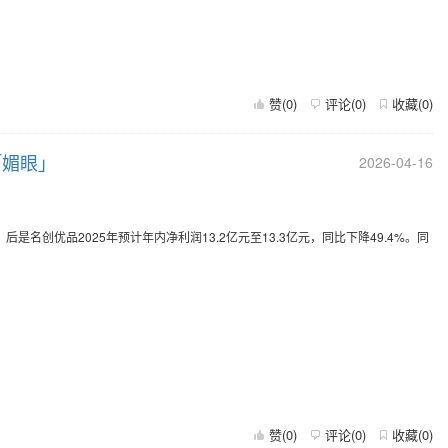
赞(
0
)
评论(
0
)
收藏(
0
)
「媚眼」
2026-04-16
是名创优品2025年预计年内净利润13.2亿元至13.3亿元，同比下降49.4%。同
赞(
0
)
评论(
0
)
收藏(
0
)