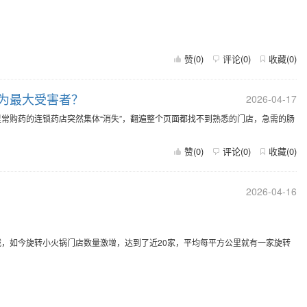
赞(
0
)
评论(
0
)
收藏(
0
)
成为最大受害者？
2026-04-17
常购药的连锁药店突然集体“消失”，翻遍整个页面都找不到熟悉的门店，急需的肠
赞(
0
)
评论(
0
)
收藏(
0
)
2026-04-16
，如今旋转小火锅门店数量激增，达到了近20家，平均每平方公里就有一家旋转