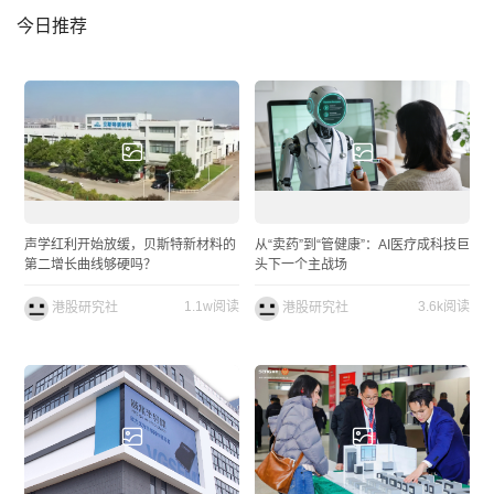
今日推荐
声学红利开始放缓，贝斯特新材料的
从“卖药”到“管健康”：AI医疗成科技巨
第二增长曲线够硬吗？
头下一个主战场
1.1w阅读
3.6k阅读
港股研究社
港股研究社