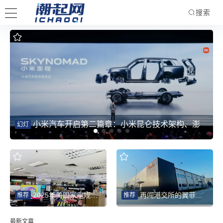
搜索
小米汽车开启第二篇章：小米昆仑技术架构、澎
幻灯
程系列新车重磅发布，完成双系列完整布局
2025年美国家电规模同比增4.9% 智能化为中国品牌打开新赛道
再闯港交所的翼菲智能：轻工业机器人热潮下的“放量考验”
推荐
推荐
最新文章