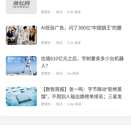
管理员
/
观点
/
8.4k 阅读
AI低俗广告，闪了300亿“中国锅王”的腰
管理员
/
观点
/
5.1k 阅读
估值610亿元之后，宇树要卖多少台机器
人？
管理员
/
观点
/
2w 阅读
【数智周报】张一鸣：字节跳动“拒绝蒸
馏”，不用别人输出换榜单排名；三星发
布下一代AI存储路线图，展示zHBM和
管理员
/
观点
/
1.4w 阅读
400层以上V10 NAND技术；闪迪第四财
季营收超预期增长372%，数据中心收入
增近13倍，拟豪掷140亿回购