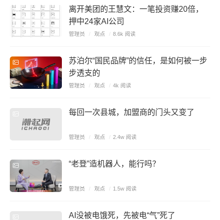
离开美团的王慧文：一笔投资赚20倍，
押中24家AI公司
管理员
/
观点
/
8.6k 阅读
苏泊尔“国民品牌”的信任，是如何被一步
步透支的
管理员
/
观点
/
4k 阅读
每回一次县城，加盟商的门头又变了
管理员
/
观点
/
2.4w 阅读
“老登”造机器人，能行吗？
管理员
/
观点
/
1.5w 阅读
AI没被电饿死，先被电“气”死了