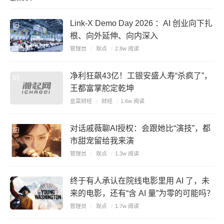
Link-X Demo Day 2026 ：AI 创业向下扎
根、向外延伸、向内深入
管理员
/
观点
/
2.8w 阅读
净利狂飙43亿！工银安盛人寿“杀疯了”，
王都富掌舵定乾坤
韭菜财经
/
财经
/
1.6w 阅读
对话戚薇聊AI授权：会跟她比“演技”，都
市甜宠留给我来演
管理员
/
观点
/
1.3w 阅读
终于有人承认在院线电影里用 AI 了，未
来的电影，还有“含 AI 量”为零的可能吗？
管理员
/
观点
/
1.7w 阅读