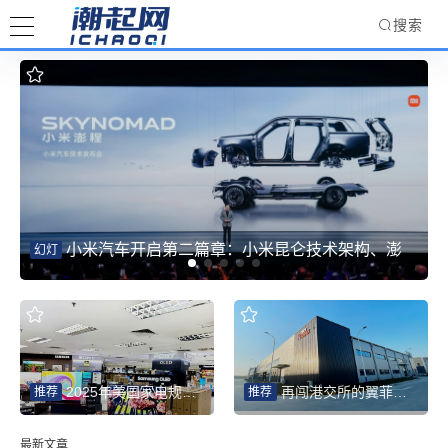
搜索
小米汽车开启第二篇章：小米昆仑技术架构、澎
幻灯
程系列新车重磅发布，完成双系列完整布局
2025年美国家电规模同比增4.9% 智能化为中国品牌打开新赛道
再闯港交所的翼菲智能：轻工业机器人热潮下的“放量考验”
推荐
推荐
最新文章