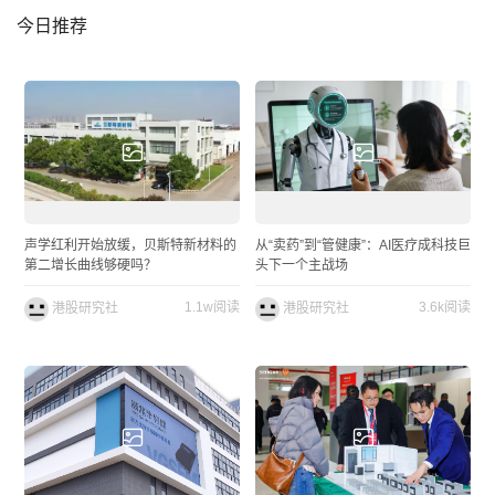
今日推荐
声学红利开始放缓，贝斯特新材料的
从“卖药”到“管健康”：AI医疗成科技巨
第二增长曲线够硬吗？
头下一个主战场
1.1w阅读
3.6k阅读
港股研究社
港股研究社