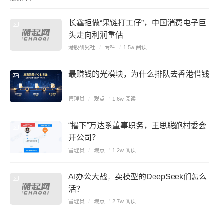
长鑫拒做“果链打工仔”，中国消费电子巨
头走向利润重估
港股研究社
/
专栏
/
1.5w 阅读
最赚钱的光模块，为什么排队去香港借钱
管理员
/
观点
/
1.6w 阅读
“撂下”万达系董事职务，王思聪跑村委会
开公司？
管理员
/
观点
/
1.2w 阅读
AI办公大战，卖模型的DeepSeek们怎么
活？
管理员
/
观点
/
2.7w 阅读