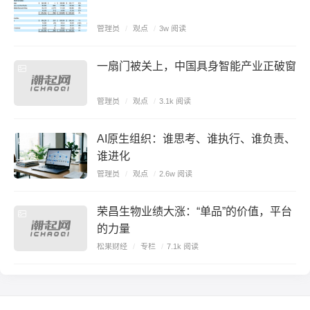
管理员
/
观点
/
3w 阅读
一扇门被关上，中国具身智能产业正破窗
管理员
/
观点
/
3.1k 阅读
AI原生组织：谁思考、谁执行、谁负责、
谁进化
管理员
/
观点
/
2.6w 阅读
荣昌生物业绩大涨：“单品”的价值，平台
的力量
松果财经
/
专栏
/
7.1k 阅读