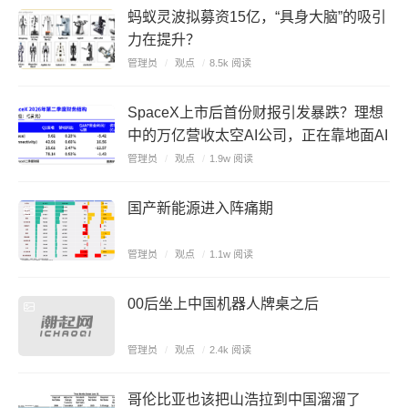
蚂蚁灵波拟募资15亿，“具身大脑”的吸引
力在提升？
管理员
/
观点
/
8.5k 阅读
SpaceX上市后首份财报引发暴跌？理想
中的万亿营收太空AI公司，正在靠地面AI
云挣钱
管理员
/
观点
/
1.9w 阅读
国产新能源进入阵痛期
管理员
/
观点
/
1.1w 阅读
00后坐上中国机器人牌桌之后
管理员
/
观点
/
2.4k 阅读
哥伦比亚也该把山浩拉到中国溜溜了