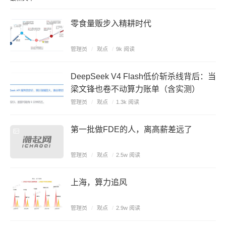
零食量贩步入精耕时代
管理员
/
观点
/
9k 阅读
DeepSeek V4 Flash低价斩杀线背后：当
梁文锋也卷不动算力账单（含实测）
管理员
/
观点
/
1.3k 阅读
第一批做FDE的人，离高薪差远了
管理员
/
观点
/
2.5w 阅读
上海，算力追风
管理员
/
观点
/
2.9w 阅读