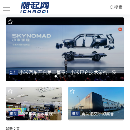
搜索
小米汽车开启第二篇章：小米昆仑技术架构、澎
幻灯
程系列新车重磅发布，完成双系列完整布局
2025年美国家电规模同比增4.9% 智能化为中国品牌打开新赛道
再闯港交所的翼菲智能：轻工业机器人热潮下的“放量考验”
推荐
推荐
最新文章