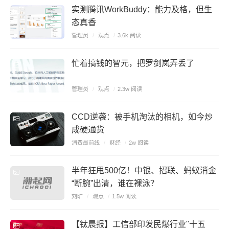
实测腾讯WorkBuddy：能力及格，但生
态真香
管理员
/
观点
/
3.6k 阅读
忙着搞钱的智元，把罗剑岚弄丢了
管理员
/
观点
/
2.3w 阅读
CCD逆袭：被手机淘汰的相机，如今炒
成硬通货
消费最前线
/
财经
/
2w 阅读
半年狂甩500亿！中银、招联、蚂蚁消金
“断腕”出清，谁在裸泳？
刘旷
/
观点
/
1.5w 阅读
【钛晨报】工信部印发民爆行业"十五