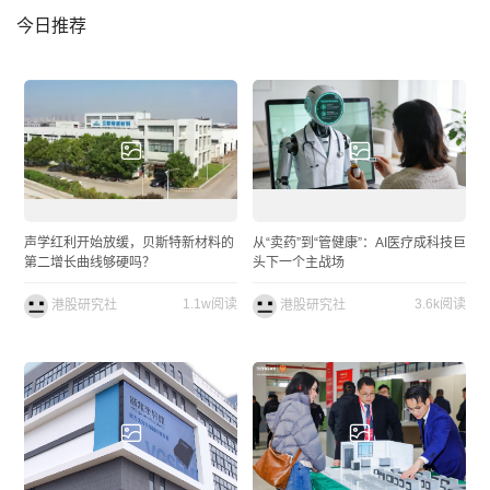
今日推荐
声学红利开始放缓，贝斯特新材料的
从“卖药”到“管健康”：AI医疗成科技巨
第二增长曲线够硬吗？
头下一个主战场
1.1w阅读
3.6k阅读
港股研究社
港股研究社