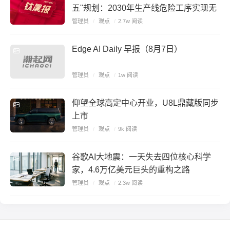
五"规划：2030年生产线危险工序实现无
人化，培育3—5家大型企业集团；网信
管理员
/
观点
/
2.7w 阅读
办对派拓公司在华销售产品启动网络安全
审查；宇树科技IPO定价150.80元，王兴
Edge AI Daily 早报（8月7日）
兴身家有望超200亿元
管理员
/
观点
/
1w 阅读
仰望全球高定中心开业，U8L鼎藏版同步
上市
管理员
/
观点
/
9k 阅读
谷歌AI大地震：一天失去四位核心科学
家，4.6万亿美元巨头的重构之路
管理员
/
观点
/
2.3w 阅读