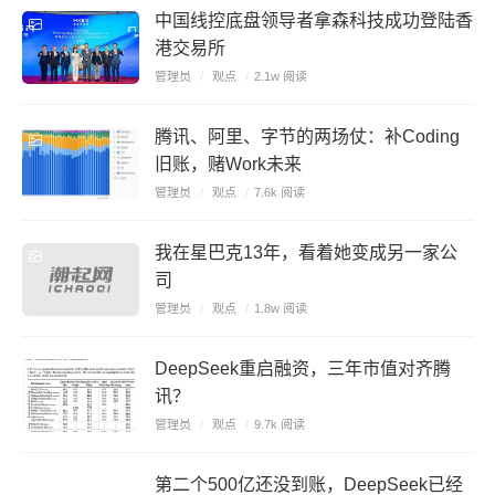
中国线控底盘领导者拿森科技成功登陆香
港交易所
管理员
/
观点
/
2.1w 阅读
腾讯、阿里、字节的两场仗：补Coding
旧账，赌Work未来
管理员
/
观点
/
7.6k 阅读
我在星巴克13年，看着她变成另一家公
司
管理员
/
观点
/
1.8w 阅读
DeepSeek重启融资，三年市值对齐腾
讯？
管理员
/
观点
/
9.7k 阅读
第二个500亿还没到账，DeepSeek已经