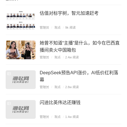
估值对标宇树，智元加速赶考
管理员
/
观点
/
9k 阅读
她曾不知道“主播”是什么，如今在巴西直
播间卖火中国箱包
管理员
/
观点
/
2.4w 阅读
DeepSeek预告API涨价，AI低价红利落
幕
管理员
/
观点
/
2.8w 阅读
闪迪比英伟达还赚钱
管理员
/
观点
/
1.4w 阅读