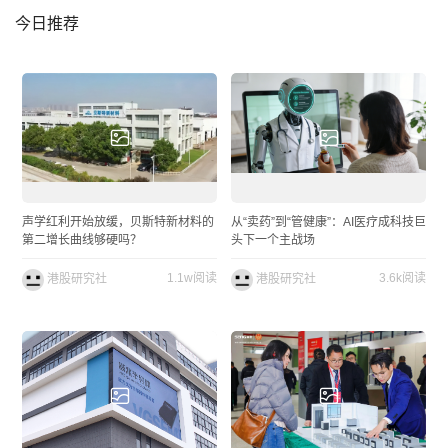
今日推荐
声学红利开始放缓，贝斯特新材料的
从“卖药”到“管健康”：AI医疗成科技巨
第二增长曲线够硬吗？
头下一个主战场
1.1w阅读
3.6k阅读
港股研究社
港股研究社