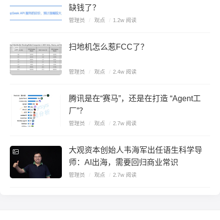
缺钱了？
管理员
/
观点
/
1.2w 阅读
扫地机怎么惹FCC了？
管理员
/
观点
/
2.4w 阅读
腾讯是在“赛马”，还是在打造 “Agent工
厂”？
管理员
/
观点
/
2.7w 阅读
大观资本创始人韦海军出任语生科学导
师：AI出海，需要回归商业常识
管理员
/
观点
/
2.7w 阅读