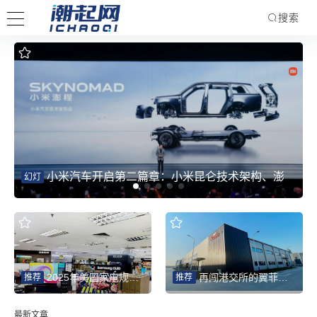
搜索
小米汽车开启第二篇章：小米昆仑技术架构、澎
幻灯
程系列新车重磅发布，完成双系列完整布局
2025年美国家电规模同比增4.9% 智能化为中国品牌打开新赛道
再闯港交所的翼菲智能：轻工业机器人热潮下的“放量考验”
推荐
推荐
最新文章