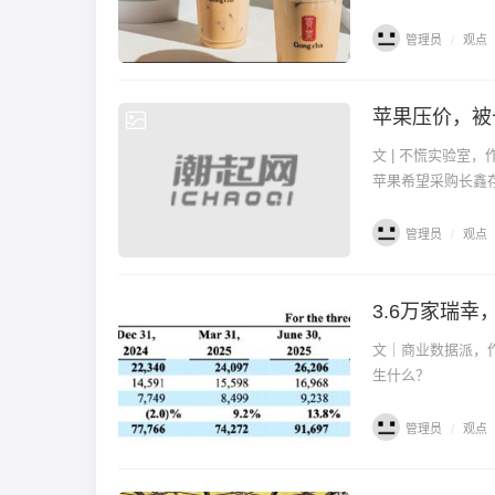
管理员
/
观点
苹果压价，被
观点
文 | 不慌实验室，
苹果希望采购长鑫存
管理员
/
观点
3.6万家瑞幸
观点
文｜商业数据派，作
生什么？
管理员
/
观点