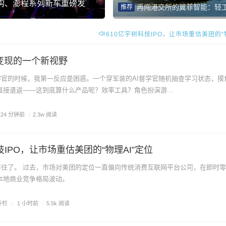
 X3B系列OLED+显示器正
养固健 2026 新平衡之
幻灯
再闯港交所的翼菲智能：轻工业机器人热潮下的“放量
推荐
生活
610亿宇树科技IPO，让市场重估美团的“物
B站暴露了AI变现的一个新视野
I变现的一个新视野
学官的时候，我第一反应是困惑。一个穿军装的AI督学官随机抽查学习状态，摸
接遣返——这到底算什么产品呢？效率工具？角色扮演游...
24 分钟前
/
2.3w 阅读
技IPO，让市场重估美团的“物理AI”定位
联网平台公司，在即时零售的价
本地商业竞争格局波动。
专栏
/
1 小时前
/
5.5k 阅读