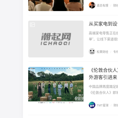
道总有理
/
财
从买家电到设
专栏
高端家电零售正在
单”，让线下渠道
松果财经
/
专
《伦敦合伙人
财经
外游客引进来
中国品牌再度踏足
《伦敦合伙人》即将
TMT星球
/
财