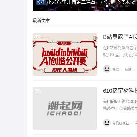
新车重磅发
1.1%最强镜面低反+全新云天青配色：TCL
幻灯
式发布
最新文章
B站暴露了A
新潮
在B站刷到凛冬督
就扣红星，扣光了直
倪叔
/
新潮
/
610亿宇树科
专栏
美团的B面彻底藏不住了。 过去，市场对美团的定位一直偏向传统消费互
格战中，市值随着
港股研究社
/