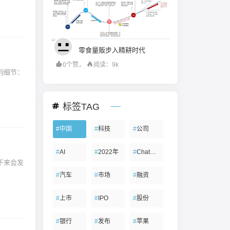
零食量贩步入精耕时代
0个赞，
阅读：9k
谈判细节：
标签TAG
#
中国
#
科技
#
公司
#
AI
#
2022年
#
ChatGPT
下来会发
#
汽车
#
市场
#
融资
#
上市
#
IPO
#
股份
#
银行
#
发布
#
苹果