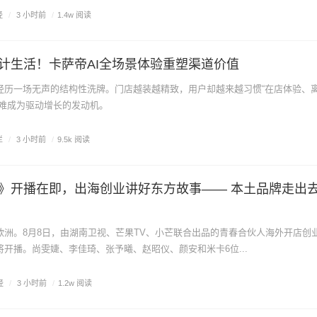
经
/
3 小时前
/
1.4w 阅读
计生活！卡萨帝AI全场景体验重塑渠道价值
经历一场无声的结构性洗牌。门店越装越精致，用户却越来越习惯“在店体验、
很难成为驱动增长的发动机。
栏
/
3 小时前
/
9.5k 阅读
》开播在即，出海创业讲好东方故事—— 本土品牌走出
欧洲。8月8日，由湖南卫视、芒果TV、小芒联合出品的青春合伙人海外开店创
开播。尚雯婕、李佳琦、张予曦、赵昭仪、颜安和米卡6位...
经
/
3 小时前
/
1.2w 阅读