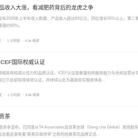
品收入大涨，看减肥药背后的龙虎之争
发布2026年上半年收入数据：产品收入超过82亿元，同比增长55%以上。第二
增速约60%。
栏
/
1 小时前
/
4.3k 阅读
ICEF国际权威认证
领域具有较高公信力的品质认证，ICEF认证是衡量机构服务能力与合规运营水
已于此前取得该项认证，并持续以此为基础夯实服务体系...
经
/
1 小时前
/
9.8k 阅读
贡茶
恩资本宣布，已同意从TA Associates及贡茶全球（Gong cha Global）其他
志着这家有着“新茶饮祖师爷”之称的经典茶饮品牌正式...