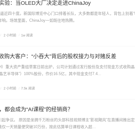
验：当OLED大厂决定走进ChinaJoy
温逼近四十度。新国际博览中心门口排着长队，大多数都是年轻人，背包上别着“
响。场馆里面，ChinaJoy一如既往地热腾。
/
2 小时前
/
1w 阅读
5亿收购大客户：“小吞大”背后的股权接力与对赌反差
3.SH）重大资产重组草案日前出炉，公司计划通过发行股份及支付现金方式收购
艺半导体”）100%股份，作价16.5亿，其中现金支付7.4...
/
2 小时前
/
7.5k 阅读
，都会成为“AI课程”的经销商？
主“影视飓风”在直播间推出定价49元
线仅一天销量便突破10万份，按此估算单日课程收入超...