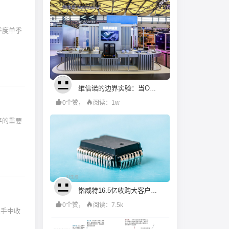
季度单季
维信诺的边界实验：当OLED大厂决定走进ChinaJoy
0个赞，
阅读：1w
平的重要
锴威特16.5亿收购大客户：“小吞大”背后的股权接力与对赌反差
0个赞，
阅读：7.5k
股东手中收