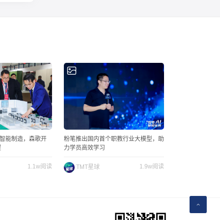
+智能制造，森歌开
粉笔推出国内首个职教行业大模型，助
程
力学员高效学习
1.1w阅读
1.9w阅读
TMT星球