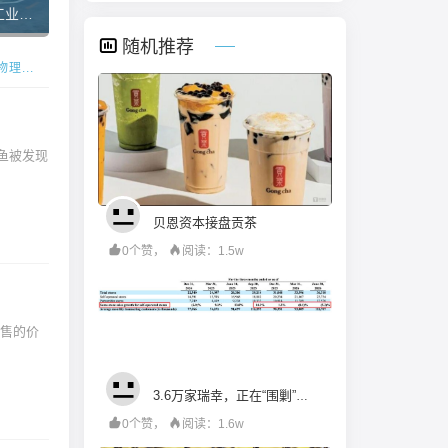
约国风盛典落地武汉，十位人物诠释当代新平衡
《HOTEL
幻灯
考验”
亚军
理...
随机推荐
鱼被发现
贝恩资本接盘贡茶
0个赞，
阅读：1.5w
3.6万家瑞幸，正在“围剿”瑞幸
0个赞，
阅读：1.6w