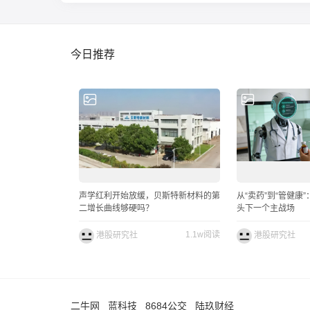
今日推荐
声学红利开始放缓，贝斯特新材料的第
从“卖药”到“管健康
二增长曲线够硬吗？
头下一个主战场
1.1w阅读
港股研究社
港股研究社
二牛网
蓝科技
8684公交
陆玖财经