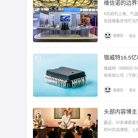
维信诺的边界实
观点
8月初的上海，气
包挂随着步伐叮当作
管理员
/
观点
锴威特16.
观点
锴威特（68869
体有限公司（下称“晶
管理员
/
观点
头部内容博主
财经
最近，AI卖课再度引起争议。 原因是坐拥千万粉丝的头部科技视频博
的AI实战课程，上