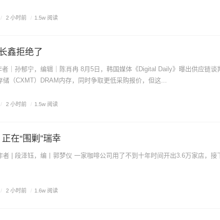
/
2 小时前
/
1.5w 阅读
长鑫拒绝了
作者｜孙郁宁，编辑｜陈肖冉 8月5日，韩国媒体《Digital Daily》曝出供应链
储（CXMT）DRAM内存，同时争取更低采购报价，但这...
/
2 小时前
/
1.5w 阅读
，正在“围剿”瑞幸
者 | 段泽钰，编丨郭梦仪 一家咖啡公司用了不到十年时间开出3.6万家店，接
/
2 小时前
/
1.6w 阅读