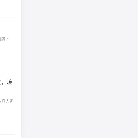
离店下
去，境
业真人秀