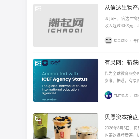
从信达生物产
专栏
8月5日，信达生物
收入超过43亿元，
松果财经
/
专
有录网：斩获
财经
作为全球教育服务
参考。据悉，有录网
TMT星球
/
财
贝恩资本接盘
观点
2026年8月5日，贝
购茶饮品牌贡茶。标