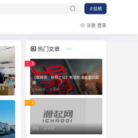
投稿
注册
登录
热门文章
1
《蜘蛛侠：崭新之日》有望助漫威重回巅
峰
新赛道
2.9w阅读 ，
2 周前
2
阅读 ，
29 年前