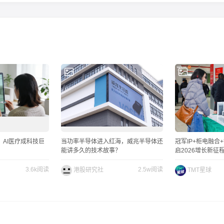
”：AI医疗成科技巨
当功率半导体进入红海，威兆半导体还
冠军IP+柜电融合
能讲多久的技术故事？
启2026增长新征
3.6k阅读
2.5w阅读
港股研究社
TMT星球