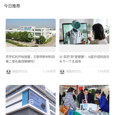
今日推荐
声学红利开始放缓，贝斯特新材料的
从“卖药”到“管健康”：AI医疗成科技巨
第二增长曲线够硬吗？
头下一个主战场
1.1w阅读
3.6k阅读
港股研究社
港股研究社