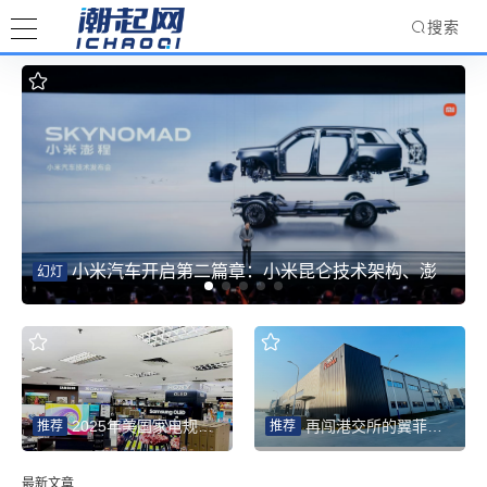
搜索
小米汽车开启第二篇章：小米昆仑技术架构、澎
幻灯
程系列新车重磅发布，完成双系列完整布局
2025年美国家电规模同比增4.9% 智能化为中国品牌打开新赛道
再闯港交所的翼菲智能：轻工业机器人热潮下的“放量考验”
推荐
推荐
最新文章