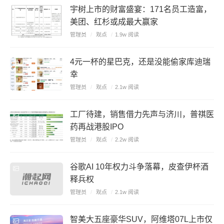
宇树上市的财富盛宴：171名员工造富，
美团、红杉或成最大赢家
管理员
/
观点
/
1.9w 阅读
4元一杯的星巴克，还是没能偷家库迪瑞
幸
管理员
/
观点
/
2.1w 阅读
工厂待建，销售借力先声与济川，普祺医
药再战港股IPO
管理员
/
观点
/
2.2w 阅读
谷歌AI 10年权力斗争落幕，皮查伊杯酒
释兵权
管理员
/
观点
/
2.1w 阅读
智美大五座豪华SUV，阿维塔07L上市仅