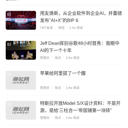
用友焕新，从企业软件到企业AI，并重磅
发布"AI+X"的BIP 6
TMT星球
/
财经
/
2.2w 阅读
Jeff Dean挥别谷歌48小时首秀：我眼中
AI的下一个十年
管理员
/
观点
/
2.5w 阅读
苹果给阿里提了一个醒
管理员
/
观点
/
1.8w 阅读
特斯拉开放Model S/X设计资料：不是开
源，是给'三柱合一'帝国铺第一块砖"
管理员
/
观点
/
2.6w 阅读