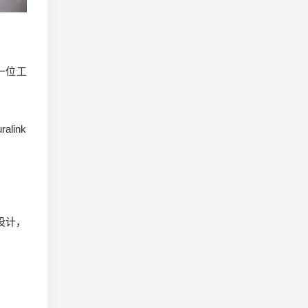
一位工
ink
设计，
。