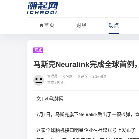
首页
财经
观点
观点
马斯克Neuralink完成全球
管理员
/
07-09
/
0 评论
/
2.2w阅读
首页
>
观点
›
文 | vb动脉网
7月1日，马斯克旗下Neuralink丢出了一颗核
这家全球脑机接口明星企业在社媒账号上发布了