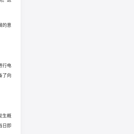
展的意
进行电
备了向
发生概
当日即