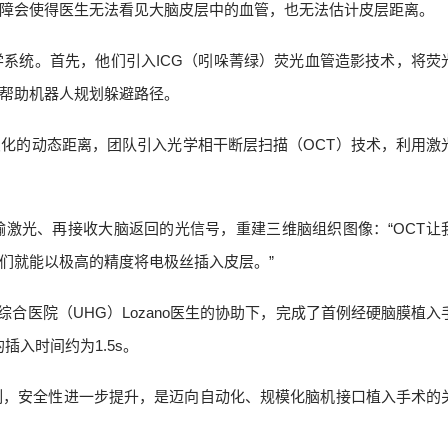
障会使得医生无法看见大脑皮层中的血管，也无法估计皮层距离。
个光学系统。首先，他们引入ICG（吲哚菁绿）荧光血管造影技术，将荧
帮助机器人规划躲避路径。
化的动态距离，团队引入光学相干断层扫描（OCT）技术，利用激
输激光、再接收大脑返回的光信号，重建三维脑组织图像：“OCT让
们就能以极高的精度将电极丝插入皮层。”
多伦多综合医院（UHG）Lozano医生的协助下，完成了首例经硬脑膜植
的插入时间约为1.5s。
准化复制，安全性进一步提升，是迈向自动化、规模化脑机接口植入手术的