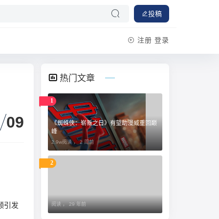
投稿
注册
登录
热门文章
1
09
《蜘蛛侠：崭新之日》有望助漫威重回巅
峰
2.9w阅读 ，
2 周前
2
频引发
阅读 ，
29 年前