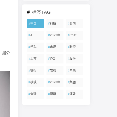
标签TAG
#
中国
#
科技
#
公司
#
AI
#
2022年
#
ChatGPT
#
汽车
#
市场
#
融资
一部分
#
上市
#
IPO
#
股份
#
银行
#
发布
#
苹果
#
板块
#
2023年
#
集团
#
全球
#
特斯
#
海外