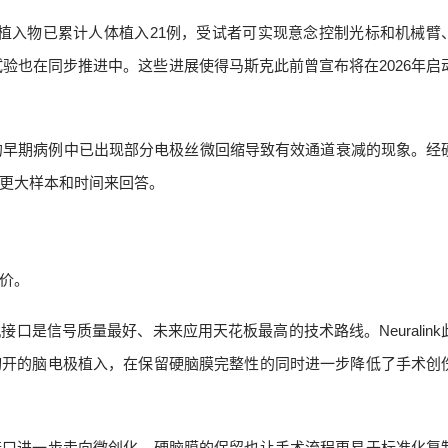
通量N1植入物已累计人体植入21例，受试者可实现意念控制光标和机械臂
临床试验也在同步推进中。这些进展使得马斯克此前曾宣布将在2026年启
口植入的早期病例中已出现部分电极丝微回缩导致有效通道衰减的现象。经
更大样本和时间来回答。
价。
口是信号质量最好、未来应用天花板最高的技术路线。Neuralink
切开的脑电极植入，在保留硬脑膜完整性的同时进一步降低了手术创
接口进一步走向微创化，硬脑膜的保留也让手术流程更易于标准化复