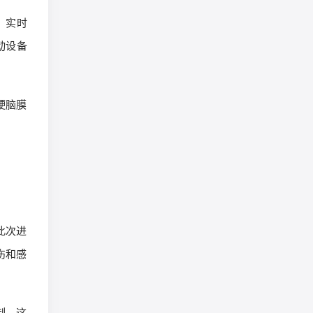
、实时
动设备
硬脑膜
此次进
伤和感
制。这