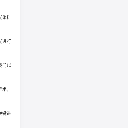
光染料
光进行
我们以
入手术。
关键进