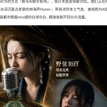
MCN的方式「孵化AI歌手矩阵」，预计年底会突破20位。他们正在
深沉复古老歌的林海声Hysen ；带有浓烈本土气息、被戏称为AI
都市颓废emo感的白领许白...精准收割不同分众流量。