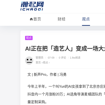
首页
财经
观点
观点
AI正在把「造艺人」变成一场大
管理员
/
07-09
/
0 评论
/
1.8w阅读
首页
>
观点
›
文 | 新声Pro，作者 | 冯勇
今年上半年，一个叫Yuri的AI女孩拿到了北京亦
抖音内一个月涨粉20万；AI选角导演麦橘团队的
量定制采购。