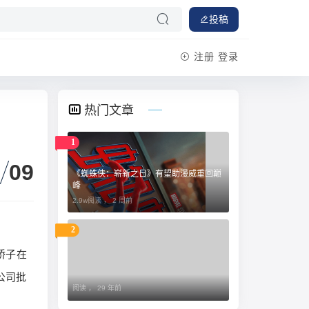
投稿
注册
登录
热门文章
1
09
《蜘蛛侠：崭新之日》有望助漫威重回巅
峰
2.9w阅读 ，
2 周前
2
桥子在
公司批
阅读 ，
29 年前