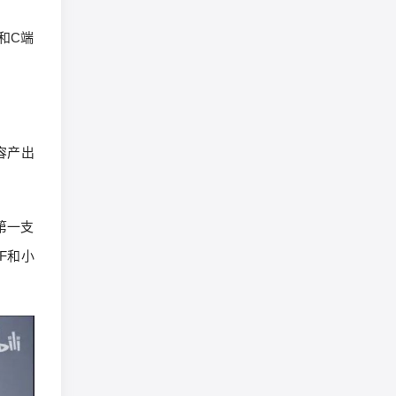
和C端
容产出
第一支
F和小