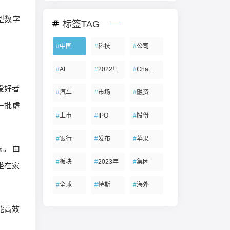
型数字
标签TAG
#
中国
#
科技
#
公司
#
AI
#
2022年
#
ChatGPT
爱好者
#
汽车
#
市场
#
融资
一批虚
#
上市
#
IPO
#
股份
#
银行
#
发布
#
苹果
态。由
#
板块
#
2023年
#
集团
坐在家
#
全球
#
特斯
#
海外
能高效