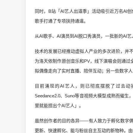
同时，B站「AI艺人出道季」活动吸引近万名AI
歌手打通了专项扶持通道。
从AI歌手、AI演员到AI脱口秀演员，一批新的A
技术的发展已经推动虚拟人产业的多次进阶，并
为洛天依制作原创音乐和PV，线下演唱会则通过全
拟偶像走向了实时直播、陪伴互动；另一些数字人
目前涌现的AI艺人，则已彻底摆脱了过去
Seedance2.0、Suno等音视频大模型成
里就能捏出个AI艺人」。
虽然创作者的目的各异——有人致力于孵化数字
更新、快速孵化、能与粉丝自主互动的新物种。由