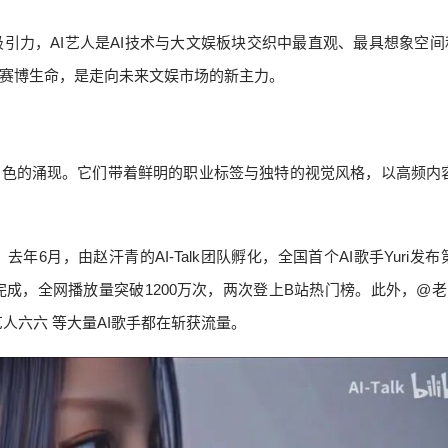
引力，AI艺人是AI技术与大文娱板块交织中最直观、最具想象空间
赛博生命，是走向未来文娱市场的新主力。
角色的涌现。它们带着鲜明的职业标签与独特的视觉风格，以高频内
6月，由赵汗青的AI-Talk团队孵化，全国首个AI歌手Yuri发布
I完成，全网播放量突破1200万次，两次登上B站热门榜。此外，@老
虚拟艺人六六 等大量AI歌手都在斩获流量。