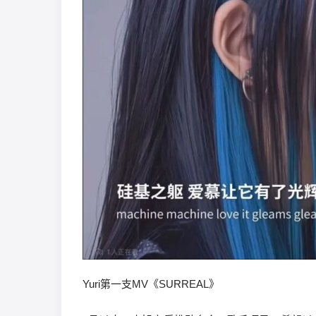
Yuri第一支MV《SURREAL》