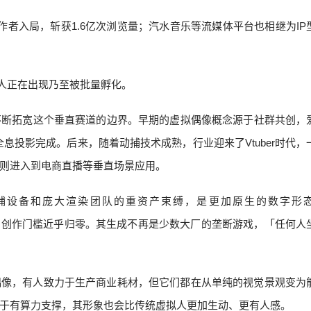
创作者入局，斩获1.6亿次浏览量；汽水音乐等流媒体平台也相继为IP
I艺人正在出现乃至被批量孵化。
不断拓宽这个垂直赛道的边界。早期的虚拟偶像概念源于社群共创，
息投影完成。后来，随着动捕技术成熟，行业迎来了Vtuber时代，
则进入到电商直播等垂直场景应用。
动捕设备和庞大渲染团队的重资产束缚，是更加原生的数字形
熟而催生，创作门槛近乎归零。其生成不再是少数大厂的垄断游戏，「任何人
偶像，有人致力于生产商业耗材，但它们都在从单纯的视觉景观变为
于有算力支撑，其形象也会比传统虚拟人更加生动、更有人感。