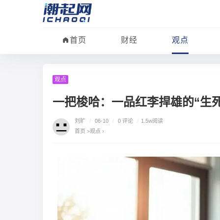
首页
财经
观点
观点
一把梭哈：一品红李捍雄的“生死
刘旷
/
06-10
/
0 评论
/
1.5w阅读
首页
>
观点
›