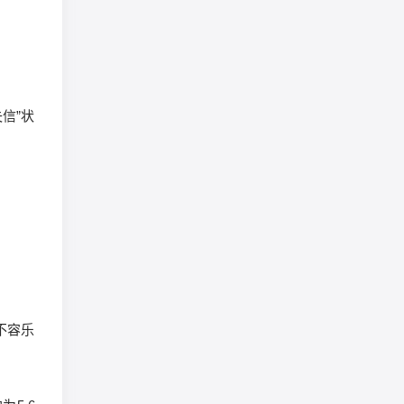
信”状
不容乐