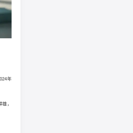
24年
捍雄，