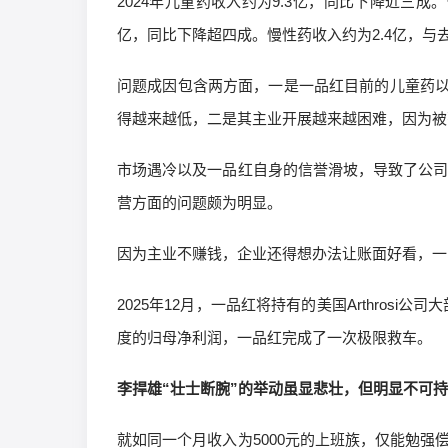
2024年儿童药收入约为9.3亿，同比下降近三成。
亿，同比下降超四成。慢性药收入约为2.4亿，与
问题成因包含两方面，一是一品红目前的儿童药
得越来越低，二是其主业开展越来越困难，因为被
市场遇冷以及一品红自身的信誉滑坡，导致了公司的
营方面的问题颇为明显。
因为主业不赚钱，企业还得想办法让账面好看，一
2025年12月，一品红将持有的美国Arthrosi
度的归母净利润，一品红完成了一次极限救车。
李捍雄“壮士断腕”的举动虽显悲壮，但明显不可
就如同一个月收入为5000元的上班族，仅能勉强