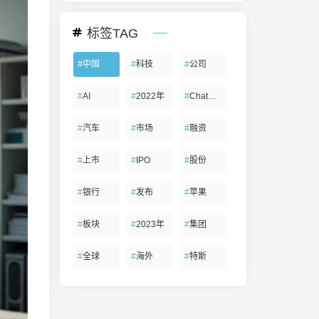
标签TAG
#
中国
#
科技
#
公司
#
AI
#
2022年
#
ChatGPT
#
汽车
#
市场
#
融资
#
上市
#
IPO
#
股份
#
银行
#
发布
#
苹果
#
板块
#
2023年
#
集团
#
全球
#
海外
#
特斯