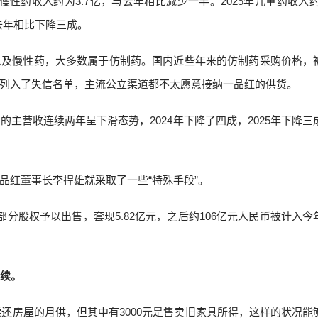
慢性药收入约为3.7亿，与去年相比减少一半。2025年儿童药收入约为
去年相比下降三成。
以及慢性药，大多数属于仿制药。国内近些年来的仿制药采购价格，
列入了失信名单，主流公立渠道都不太愿意接纳一品红的供货。
主营收连续两年呈下滑态势，2024年下降了四成，2025年下降三
品红董事长李捍雄就采取了一些“特殊手段”。
公司大部分股权予以出售，套现5.82亿元，之后约106亿元人民币被计入
持续。
偿还房屋的月供，但其中有3000元是售卖旧家具所得，这样的状况能