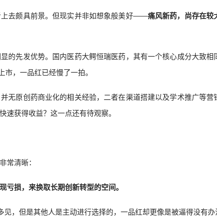
听上去颇具前景。但现实并非如想象般美好——
痛风新药，尚存在较
明显的先发优势。国内医药大鳄恒瑞医药，其有一个核心成分大致相
批上市，一品红已经慢了一拍。
，并无原创药商业化的相关经验，二者在渠道搭建以及学术推广等营
快速获得收益？这一点还有待观察。
非常清晰：
现亏损，来换取长期创新转型的空间。
不多见，但是其他人是主动进行选择的，一品红却更像是被逼得没有办