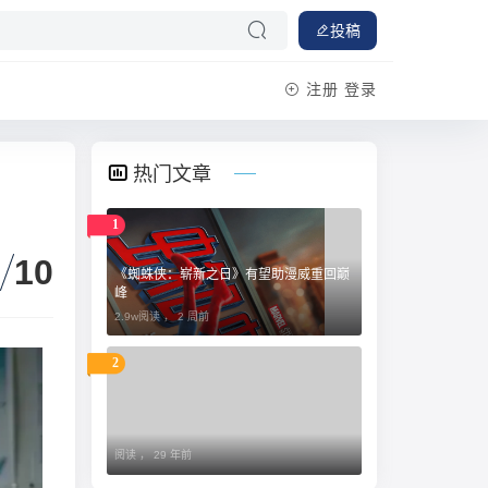
投稿
注册
登录
热门文章
1
10
《蜘蛛侠：崭新之日》有望助漫威重回巅
峰
2.9w阅读 ，
2 周前
2
阅读 ，
29 年前