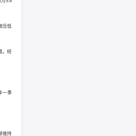
5.6
被压低
成，经
今年一季
够维持