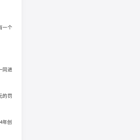
有一个
一同进
元的罚
4年创