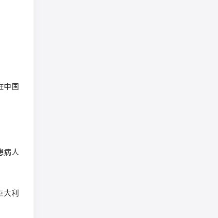
在中国
患病人
巨大利