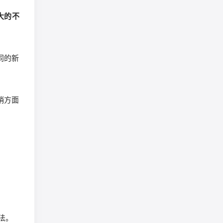
大的不
同的新
销方面
法。