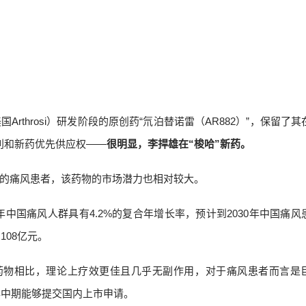
throsi）研发阶段的原创药“氘泊替诺雷（AR882）”，保留了其
利和新药优先供应权——
很明显，李捍雄在“梭哈”新药。
的痛风患者，该药物的市场潜力也相对较大。
5年中国痛风人群具有4.2%的复合年增长率，预计到2030年中国痛风
108亿元。
现有药物相比，理论上疗效更佳且几乎无副作用，对于痛风患者而言是
年中期能够提交国内上市申请。