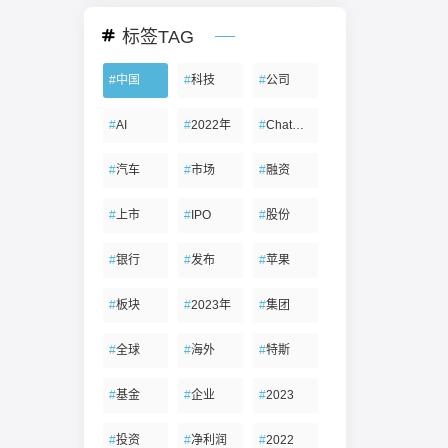
标签TAG
#
中国
#
科技
#
公司
#
AI
#
2022年
#
ChatGPT
#
汽车
#
市场
#
融资
#
上市
#
IPO
#
股份
#
银行
#
发布
#
苹果
#
板块
#
2023年
#
集团
#
全球
#
海外
#
特斯
#
基金
#
企业
#
2023
#
投资
#
净利润
#
2022