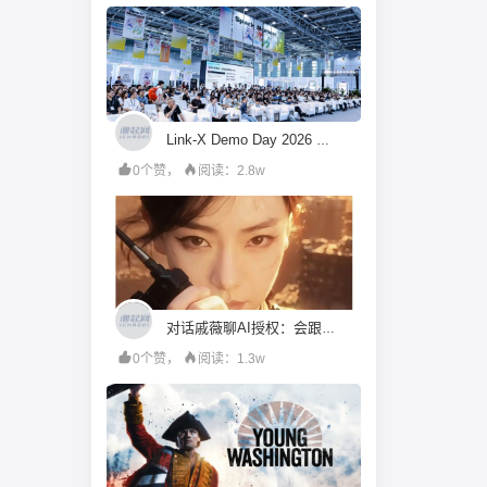
Link-X Demo Day 2026 ：AI 创业向下扎根、向外延伸、向内深入
0个赞，
阅读：2.8w
对话戚薇聊AI授权：会跟她比“演技”，都市甜宠留给我来演
0个赞，
阅读：1.3w