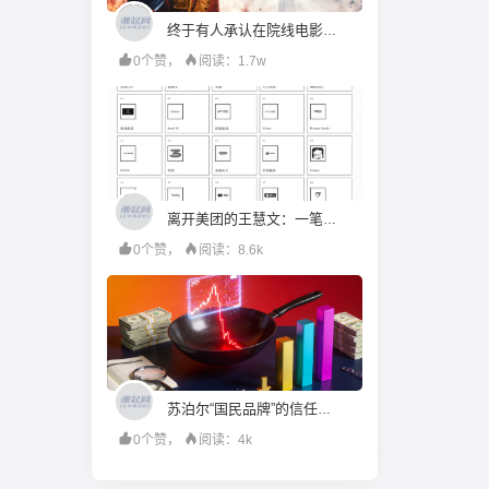
终于有人承认在院线电影里用 AI 了，未来的电影，还有“含 AI 量”为零的可能吗？
0个赞，
阅读：1.7w
离开美团的王慧文：一笔投资赚20倍，押中24家AI公司
0个赞，
阅读：8.6k
苏泊尔“国民品牌”的信任，是如何被一步步透支的
0个赞，
阅读：4k