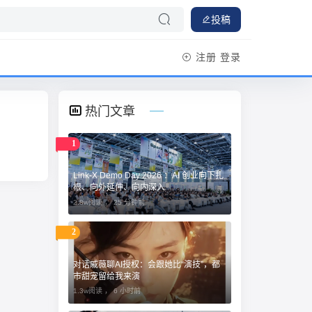
投稿
注册
登录
热门文章
1
Link-X Demo Day 2026 ：AI 创业向下扎
根、向外延伸、向内深入
2.8w阅读 ，
25 分钟前
2
对话戚薇聊AI授权：会跟她比“演技”，都
市甜宠留给我来演
1.3w阅读 ，
6 小时前