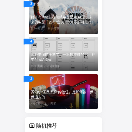
3
终于有人承认在院线电影里用 AI 了，未
来的电影，还有“含 AI 量”为零的可能吗？
1.7w阅读 ，
6 小时前
4
离开美团的王慧文：一笔投资赚20倍，押
中24家AI公司
8.6k阅读 ，
6 小时前
5
苏泊尔“国民品牌”的信任，是如何被一步
步透支的
4k阅读 ，
6 小时前
随机推荐