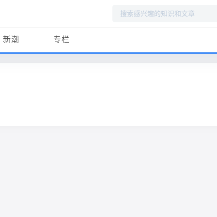
搜
索
新潮
专栏