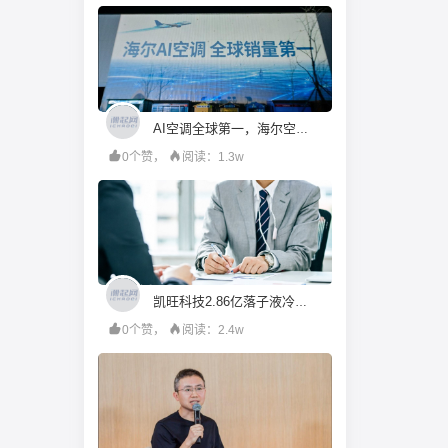
AI空调全球第一，海尔空调发布全场景AI空气方案
0个赞，
阅读：1.3w
凯旺科技2.86亿落子液冷散热，连亏三年下的跨界自救成效待考丨并购一线
0个赞，
阅读：2.4w