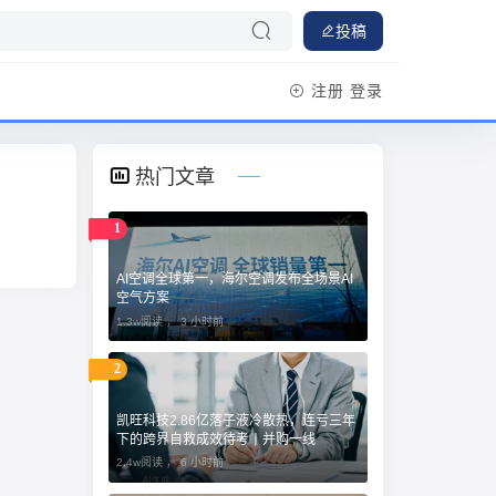
投稿
注册
登录
热门文章
1
AI空调全球第一，海尔空调发布全场景AI
空气方案
1.3w阅读 ，
3 小时前
2
凯旺科技2.86亿落子液冷散热，连亏三年
下的跨界自救成效待考丨并购一线
2.4w阅读 ，
6 小时前