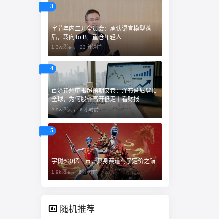
3
字节年内二开全员会：承认语言模型落
后，转向To B，重仓年轻人
1.3w阅读 ，
23 分钟前
4
百济神州中报超预期交卷：泽布替尼登顶
全球，为何股价高开低走丨看财报
2.9w阅读 ，
6 小时前
5
宇树600亿上市，具身赛道有了定价之锚
1.9k阅读 ，
6 小时前
随机推荐