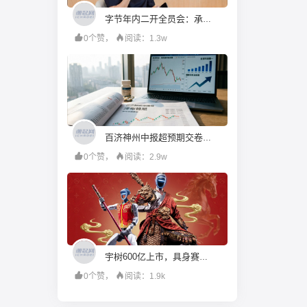
字节年内二开全员会：承认语言模型落后，转向To B，重仓年轻人
0个赞，
阅读：1.3w
百济神州中报超预期交卷：泽布替尼登顶全球，为何股价高开低走丨看财报
0个赞，
阅读：2.9w
宇树600亿上市，具身赛道有了定价之锚
0个赞，
阅读：1.9k