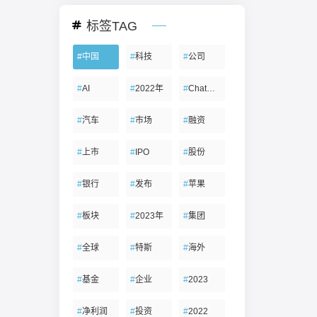
标签TAG
#
中国
#
科技
#
公司
#
AI
#
2022年
#
ChatGPT
#
汽车
#
市场
#
融资
#
上市
#
IPO
#
股份
#
银行
#
发布
#
苹果
#
板块
#
2023年
#
集团
#
全球
#
特斯
#
海外
#
基金
#
企业
#
2023
#
净利润
#
投资
#
2022