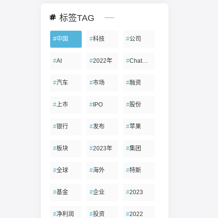
标签TAG
#
中国
#
科技
#
公司
#
AI
#
2022年
#
ChatGPT
#
汽车
#
市场
#
融资
#
上市
#
IPO
#
股份
#
银行
#
发布
#
苹果
#
板块
#
2023年
#
集团
#
全球
#
海外
#
特斯
#
基金
#
企业
#
2023
#
净利润
#
投资
#
2022