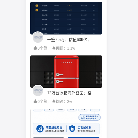
一签7.5万、估值609亿，机构投资人都在疯抢宇树科技？
0个赞，
阅读：1.1w
12万台冰箱海外召回：格兰仕的成本账算错了什么
0个赞，
阅读：2w