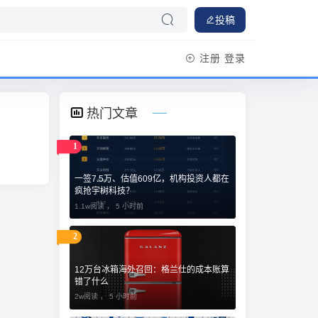
投稿
注册
登录
热门文章
1
一签7.5万、估值609亿，机构投资人都在
疯抢宇树科技？
1.1w阅读 ，
5 小时前
2
12万台冰箱海外召回：格兰仕的成本账算
错了什么
2w阅读 ，
5 小时前