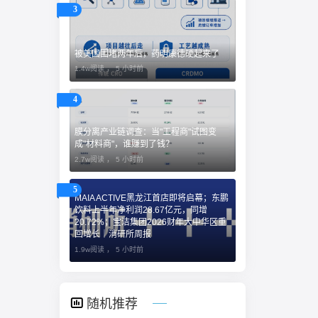
3
被美国围堵两年后，药明康德硬起来了
1.4w阅读 ，
5 小时前
4
膜分离产业链调查：当"工程商"试图变
成"材料商"，谁赚到了钱？
2.7w阅读 ，
5 小时前
5
MAIA ACTIVE黑龙江首店即将启幕；东鹏
饮料上半年净利润28.67亿元，同增
20.72%；宝洁集团2026财年大中华区重
回增长｜消研所周报
1.9w阅读 ，
5 小时前
随机推荐