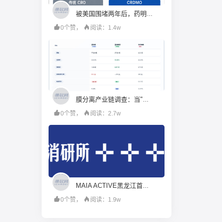
被美国围堵两年后，药明康德硬起来了
0个赞，
阅读：1.4w
膜分离产业链调查：当"工程商"试图变成"材料商"，谁赚到了钱？
0个赞，
阅读：2.7w
MAIA ACTIVE黑龙江首店即将启幕；东鹏饮料上半年净利润28.67亿元，同增20.72%；宝洁集团2026财年大中华区重回增长｜消研所周报
0个赞，
阅读：1.9w