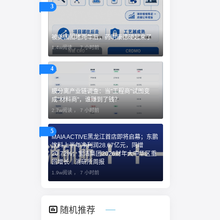
3
被美国围堵两年后，药明康德硬起来了
1.4w阅读 ，
7 小时前
4
膜分离产业链调查：当"工程商"试图变
成"材料商"，谁赚到了钱？
2.7w阅读 ，
7 小时前
5
MAIA ACTIVE黑龙江首店即将启幕；东鹏
饮料上半年净利润28.67亿元，同增
20.72%；宝洁集团2026财年大中华区重
回增长｜消研所周报
1.9w阅读 ，
7 小时前
随机推荐