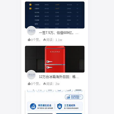
一签7.5万、估值609亿，机构投资人都在疯抢宇树科技？
0个赞，
阅读：1.1w
12万台冰箱海外召回：格兰仕的成本账算错了什么
0个赞，
阅读：2w