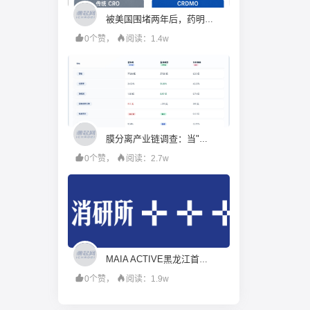
被美国围堵两年后，药明康德硬起来了
0个赞，
阅读：1.4w
膜分离产业链调查：当"工程商"试图变成"材料商"，谁赚到了钱？
0个赞，
阅读：2.7w
MAIA ACTIVE黑龙江首店即将启幕；东鹏饮料上半年净利润28.67亿元，同增20.72%；宝洁集团2026财年大中华区重回增长｜消研所周报
0个赞，
阅读：1.9w