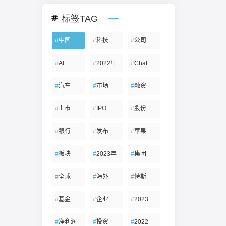
标签TAG
#
中国
#
科技
#
公司
#
AI
#
2022年
#
ChatGPT
#
汽车
#
市场
#
融资
#
上市
#
IPO
#
股份
#
银行
#
发布
#
苹果
#
板块
#
2023年
#
集团
#
全球
#
海外
#
特斯
#
基金
#
企业
#
2023
#
净利润
#
投资
#
2022