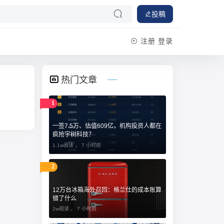
投稿
注册
登录
热门文章
1
一签7.5万、估值609亿，机构投资人都在
疯抢宇树科技？
1.1w阅读 ，
7 小时前
2
12万台冰箱海外召回：格兰仕的成本账算
错了什么
2w阅读 ，
7 小时前