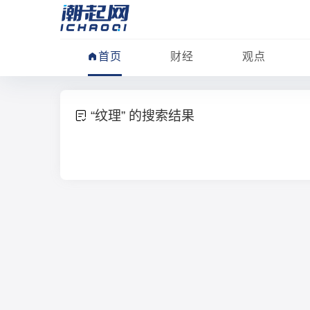
首页
财经
观点
“纹理” 的搜索结果