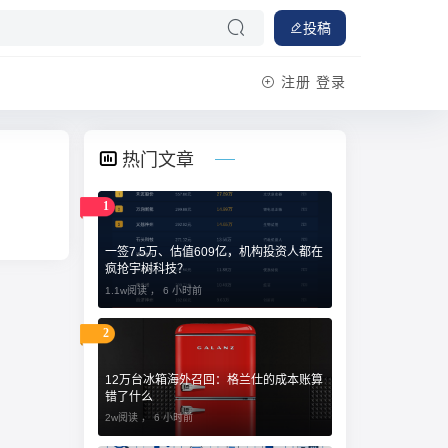
投稿
注册
登录
热门文章
1
一签7.5万、估值609亿，机构投资人都在
疯抢宇树科技？
1.1w阅读 ，
6 小时前
2
12万台冰箱海外召回：格兰仕的成本账算
错了什么
2w阅读 ，
6 小时前