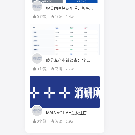
被美国围堵两年后，药明康德硬起来了
0个赞，
阅读：1.4w
膜分离产业链调查：当"工程商"试图变成"材料商"，谁赚到了钱？
0个赞，
阅读：2.7w
MAIA ACTIVE黑龙江首店即将启幕；东鹏饮料上半年净利润28.67亿元，同增20.72%；宝洁集团2026财年大中华区重回增长｜消研所周报
0个赞，
阅读：1.9w