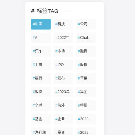
标签TAG
#
中国
#
科技
#
公司
#
AI
#
2022年
#
ChatGPT
#
汽车
#
市场
#
融资
#
上市
#
IPO
#
股份
#
银行
#
发布
#
苹果
#
板块
#
2023年
#
集团
#
全球
#
海外
#
特斯
#
基金
#
企业
#
2023
#
净利润
#
投资
#
2022