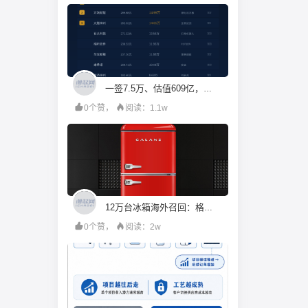
一签7.5万、估值609亿，机构投资人都在疯抢宇树科技？
0个赞，
阅读：1.1w
12万台冰箱海外召回：格兰仕的成本账算错了什么
0个赞，
阅读：2w