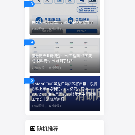
3
被美国围堵两年后，药明康德硬起来了
1.4w阅读 ，
6 小时前
4
膜分离产业链调查：当"工程商"试图变
成"材料商"，谁赚到了钱？
2.7w阅读 ，
6 小时前
5
MAIA ACTIVE黑龙江首店即将启幕；东鹏
饮料上半年净利润28.67亿元，同增
20.72%；宝洁集团2026财年大中华区重
回增长｜消研所周报
1.9w阅读 ，
6 小时前
随机推荐