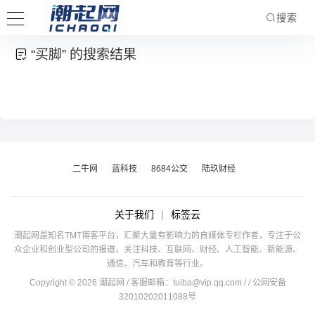
搜索
“买脚” 的搜索结果
二牛网
蓝科技
8684公交
陆玖财经
关于我们
|
标签云
潮起网是知名TMT博客平台，汇聚大量有影响力的自媒体专栏作者，专注于公
众企业和创业型公司的报道，关注科技、互联网、财经、人工智能、新能源、
通信、汽车和教育等行业。
Copyright © 2026 潮起网 / 客服邮箱：
tuiba@vip.qq.com
/
/ 公网安备
32010202011088号