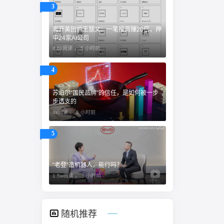
3
离开美团的王慧文：一笔投资赚20倍，押
中24家AI公司
8.6k阅读 ，
5 小时前
4
苏泊尔“国民品牌”的信任，是如何被一步
步透支的
4k阅读 ，
5 小时前
5
“老登”造机器人，能行吗？
1.5w阅读 ，
5 小时前
随机推荐