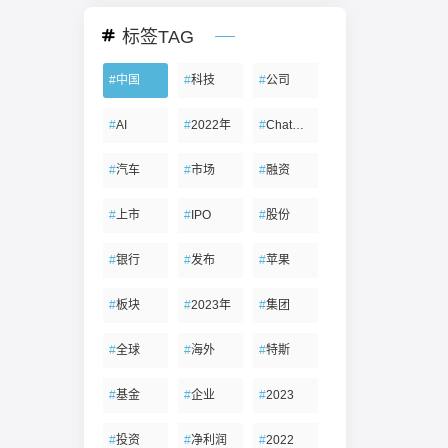
标签TAG
#
中国
#
科技
#
公司
#
AI
#
2022年
#
ChatGPT
#
汽车
#
市场
#
融资
#
上市
#
IPO
#
股份
#
银行
#
发布
#
苹果
#
板块
#
2023年
#
集团
#
全球
#
海外
#
特斯
#
基金
#
企业
#
2023
#
投资
#
净利润
#
2022