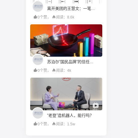
离开美团的王慧文：一笔投资赚20倍，押中24家AI公司
0个赞，
阅读：8.6k
苏泊尔“国民品牌”的信任，是如何被一步步透支的
0个赞，
阅读：4k
“老登”造机器人，能行吗？
0个赞，
阅读：1.5w