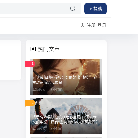
投稿
注册
登录
热门文章
1
对话戚薇聊AI授权：会跟她比“演技”，都
市甜宠留给我来演
1.3w阅读 ，
5 小时前
2
终于有人承认在院线电影里用 AI 了，未
来的电影，还有“含 AI 量”为零的可能吗？
1.7w阅读 ，
5 小时前