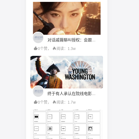
对话戚薇聊AI授权：会跟她比“演技”，都市甜宠留给我来演
0个赞，
阅读：1.3w
终于有人承认在院线电影里用 AI 了，未来的电影，还有“含 AI 量”为零的可能吗？
0个赞，
阅读：1.7w