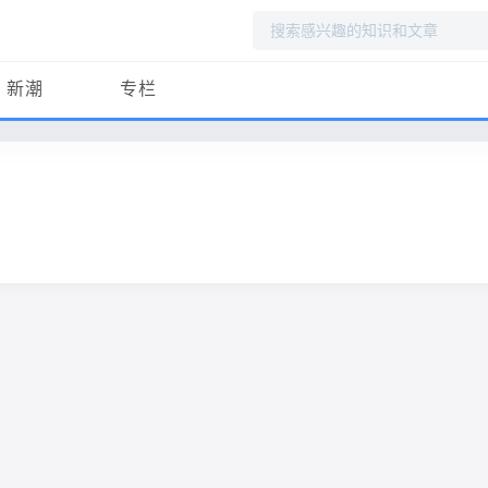
搜
索
新潮
专栏