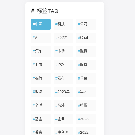
标签TAG
#
中国
#
科技
#
公司
#
AI
#
2022年
#
ChatGPT
#
汽车
#
市场
#
融资
#
上市
#
IPO
#
股份
#
银行
#
发布
#
苹果
#
板块
#
2023年
#
集团
#
全球
#
海外
#
特斯
#
基金
#
企业
#
2023
#
投资
#
净利润
#
2022