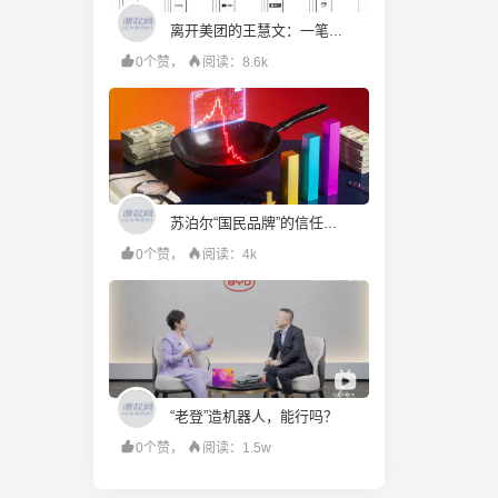
离开美团的王慧文：一笔投资赚20倍，押中24家AI公司
0个赞，
阅读：8.6k
苏泊尔“国民品牌”的信任，是如何被一步步透支的
0个赞，
阅读：4k
“老登”造机器人，能行吗？
0个赞，
阅读：1.5w