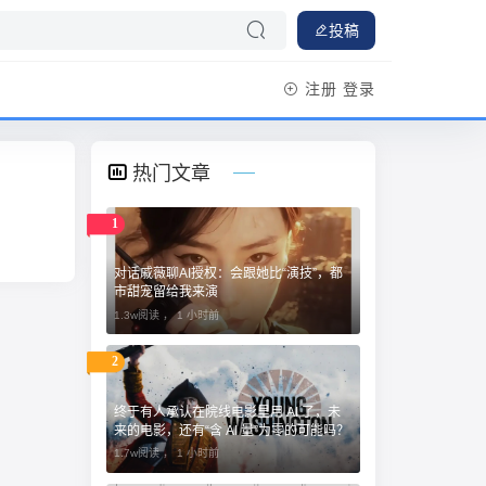
投稿
注册
登录
热门文章
1
对话戚薇聊AI授权：会跟她比“演技”，都
市甜宠留给我来演
1.3w阅读 ，
1 小时前
2
终于有人承认在院线电影里用 AI 了，未
来的电影，还有“含 AI 量”为零的可能吗？
1.7w阅读 ，
1 小时前