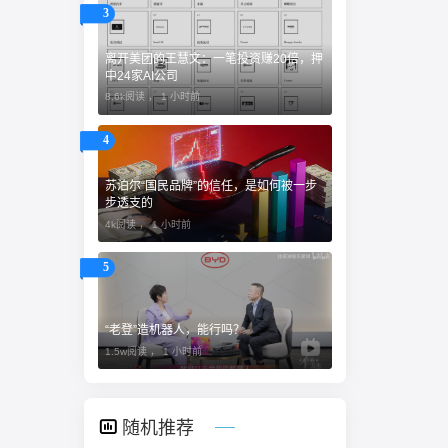
3
离开美团的王慧文：一笔投资赚20倍，押
中24家AI公司
8.6k阅读 ，
1 小时前
4
苏泊尔“国民品牌”的信任，是如何被一步
步透支的
4k阅读 ，
1 小时前
5
“老登”造机器人，能行吗？
1.5w阅读 ，
1 小时前
随机推荐