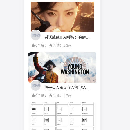
对话戚薇聊AI授权：会跟她比“演技”，都市甜宠留给我来演
0个赞，
阅读：1.3w
终于有人承认在院线电影里用 AI 了，未来的电影，还有“含 AI 量”为零的可能吗？
0个赞，
阅读：1.7w