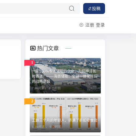
投稿
注册
登录
热门文章
1
一家100%专注储能的企业，为何押注长
时赛道？——海辰储能：全链一体化背后
的战略逻辑
7.9k阅读 ，
2 小时前
2
工龄三个月的年轻人，挤满了折扣零食店
1.3w阅读 ，
5 小时前