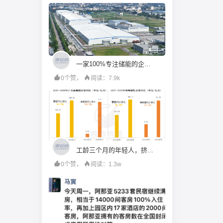
一家100%专注储能的企业，为何押注长时赛道？——海辰储能：全链一体化背后的战略逻辑
0个赞，
阅读：7.9k
工龄三个月的年轻人，挤满了折扣零食店
0个赞，
阅读：1.3w