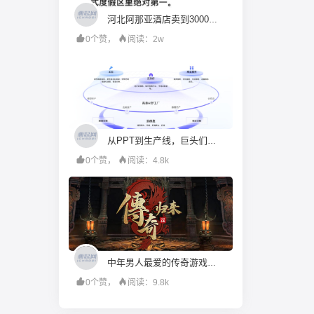
河北阿那亚酒店卖到3000块一晚，可馋死广州九龙湖了
0个赞，
阅读：2w
从PPT到生产线，巨头们跨过具身智能“理想国”
0个赞，
阅读：4.8k
中年男人最爱的传奇游戏，还是太赚钱了
0个赞，
阅读：9.8k