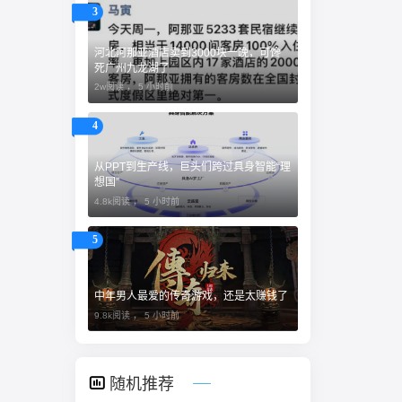
3
河北阿那亚酒店卖到3000块一晚，可馋
死广州九龙湖了
2w阅读 ，
5 小时前
4
从PPT到生产线，巨头们跨过具身智能“理
想国”
4.8k阅读 ，
5 小时前
5
中年男人最爱的传奇游戏，还是太赚钱了
9.8k阅读 ，
5 小时前
随机推荐