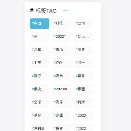
标签TAG
#
中国
#
科技
#
公司
#
AI
#
2022年
#
ChatGPT
#
汽车
#
市场
#
融资
#
上市
#
IPO
#
股份
#
银行
#
发布
#
苹果
#
板块
#
2023年
#
集团
#
全球
#
海外
#
特斯
#
基金
#
企业
#
2023
#
净利润
#
投资
#
2022