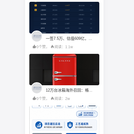
一签7.5万、估值609亿，机构投资人都在疯抢宇树科技？
0个赞，
阅读：1.1w
12万台冰箱海外召回：格兰仕的成本账算错了什么
0个赞，
阅读：2w