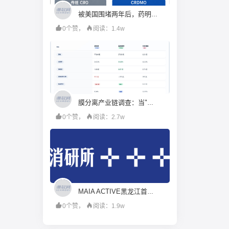
被美国围堵两年后，药明康德硬起来了
0个赞，
阅读：1.4w
膜分离产业链调查：当"工程商"试图变成"材料商"，谁赚到了钱？
0个赞，
阅读：2.7w
MAIA ACTIVE黑龙江首店即将启幕；东鹏饮料上半年净利润28.67亿元，同增20.72%；宝洁集团2026财年大中华区重回增长｜消研所周报
0个赞，
阅读：1.9w