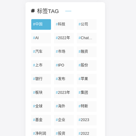
标签TAG
#
中国
#
科技
#
公司
#
AI
#
2022年
#
ChatGPT
#
汽车
#
市场
#
融资
#
上市
#
IPO
#
股份
#
银行
#
发布
#
苹果
#
板块
#
2023年
#
集团
#
全球
#
海外
#
特斯
#
基金
#
企业
#
2023
#
净利润
#
投资
#
2022