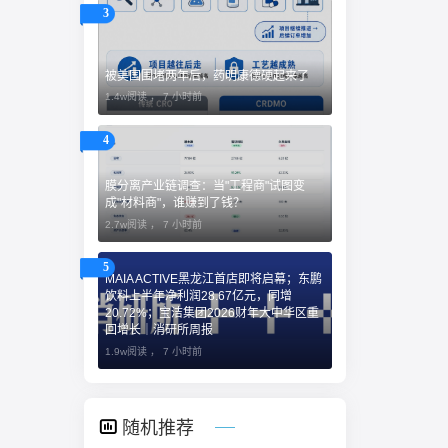
3
被美国围堵两年后，药明康德硬起来了
1.4w阅读 ，
7 小时前
4
膜分离产业链调查：当"工程商"试图变
成"材料商"，谁赚到了钱？
2.7w阅读 ，
7 小时前
5
MAIA ACTIVE黑龙江首店即将启幕；东鹏
饮料上半年净利润28.67亿元，同增
20.72%；宝洁集团2026财年大中华区重
回增长｜消研所周报
1.9w阅读 ，
7 小时前
随机推荐