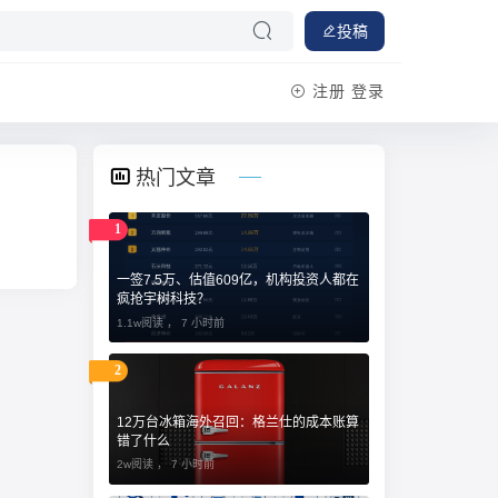
投稿
注册
登录
热门文章
1
一签7.5万、估值609亿，机构投资人都在
疯抢宇树科技？
1.1w阅读 ，
7 小时前
2
12万台冰箱海外召回：格兰仕的成本账算
错了什么
2w阅读 ，
7 小时前