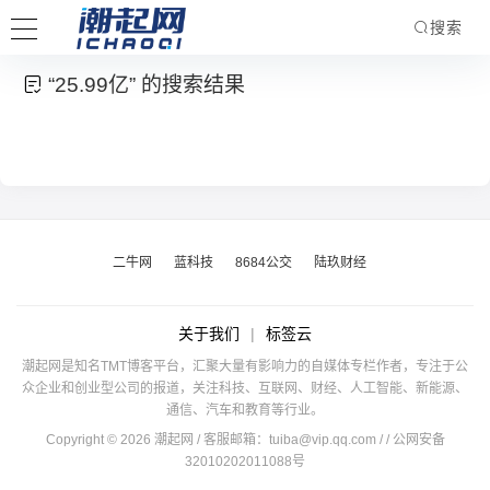
搜索
“25.99亿” 的搜索结果
二牛网
蓝科技
8684公交
陆玖财经
关于我们
|
标签云
潮起网是知名TMT博客平台，汇聚大量有影响力的自媒体专栏作者，专注于公
众企业和创业型公司的报道，关注科技、互联网、财经、人工智能、新能源、
通信、汽车和教育等行业。
Copyright © 2026 潮起网 / 客服邮箱：
tuiba@vip.qq.com
/
/ 公网安备
32010202011088号