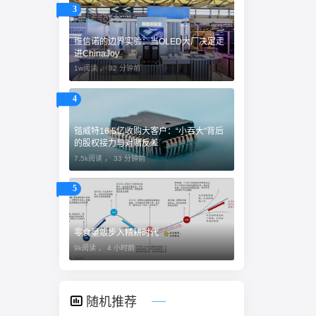
3
维信诺的边界实验：当OLED大厂决定走
进ChinaJoy
1w阅读 ，
32 分钟前
4
锴威特16.5亿收购大客户：“小吞大”背后
的股权接力与对赌反差
7.5k阅读 ，
33 分钟前
5
零食量贩步入精耕时代
9k阅读 ，
4 小时前
随机推荐