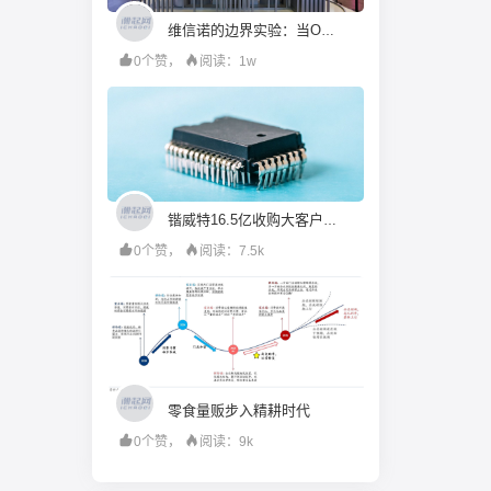
维信诺的边界实验：当OLED大厂决定走进ChinaJoy
0个赞，
阅读：1w
锴威特16.5亿收购大客户：“小吞大”背后的股权接力与对赌反差
0个赞，
阅读：7.5k
零食量贩步入精耕时代
0个赞，
阅读：9k