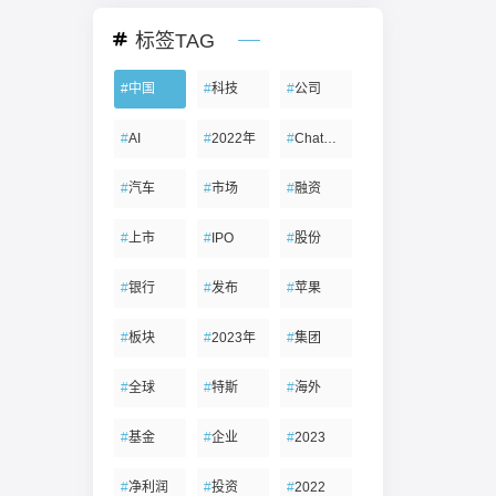
标签TAG
#
中国
#
科技
#
公司
#
AI
#
2022年
#
ChatGPT
#
汽车
#
市场
#
融资
#
上市
#
IPO
#
股份
#
银行
#
发布
#
苹果
#
板块
#
2023年
#
集团
#
全球
#
特斯
#
海外
#
基金
#
企业
#
2023
#
净利润
#
投资
#
2022