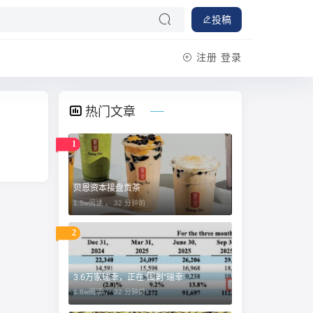
投稿
注册
登录
热门文章
1
贝恩资本接盘贡茶
1.5w阅读 ，
32 分钟前
2
3.6万家瑞幸，正在“围剿”瑞幸
1.6w阅读 ，
32 分钟前