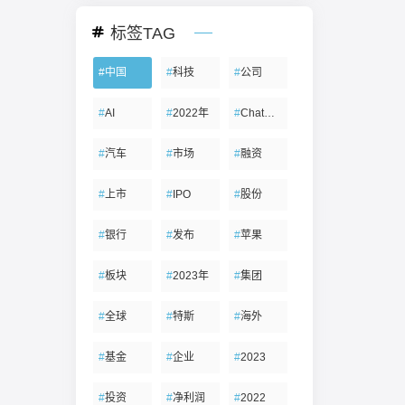
标签TAG
#
中国
#
科技
#
公司
#
AI
#
2022年
#
ChatGPT
#
汽车
#
市场
#
融资
#
上市
#
IPO
#
股份
#
银行
#
发布
#
苹果
#
板块
#
2023年
#
集团
#
全球
#
特斯
#
海外
#
基金
#
企业
#
2023
#
投资
#
净利润
#
2022