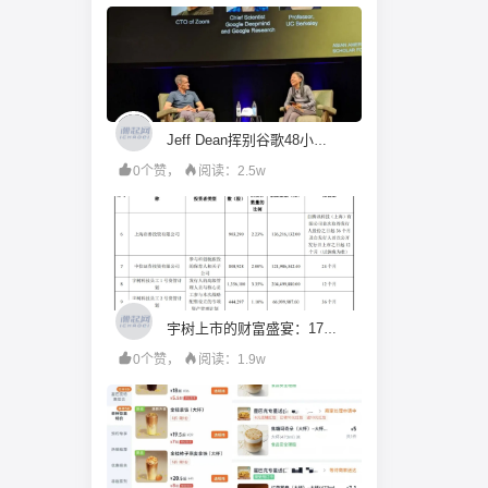
Jeff Dean挥别谷歌48小时首秀：我眼中AI的下一个十年
0个赞，
阅读：2.5w
宇树上市的财富盛宴：171名员工造富，美团、红杉或成最大赢家
0个赞，
阅读：1.9w