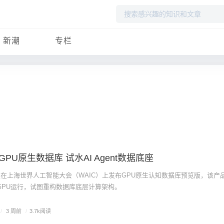
搜
索
新潮
专栏
PU原生数据库 试水AI Agent数据底座
技在上海世界人工智能大会（WAIC）上发布GPU原生认知数据库预览版，该产
GPU运行，试图重构数据库底层计算架构。
/
3 周前
/
3.7k阅读