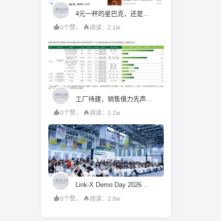
4元一杯的星巴克，还是没能偷家库迪瑞幸
0个赞，
阅读：2.1w
工厂待建，销售借力先声与济川，普祺医药再战港股IPO
0个赞，
阅读：2.2w
Link-X Demo Day 2026 ：AI 创业向下扎根、向外延伸、向内深入
0个赞，
阅读：2.8w