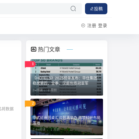
投稿
注册
登录
热门文章
1
《HOTELS》2025榜单发布：华住集团
稳居第四，全季、汉庭包揽冠亚军
2w阅读 ，
2 周前
2
品将数据
中式延衰圆桌汇谈圆满举办 两项科研布局
落地
2.4w阅读 ，
1 月前