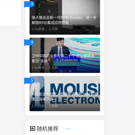
3
保点推出全新一代RFID Reader，进一步
解锁RFID集成应用性能
2.5w阅读 ，
1 月前
4
卫材中国药业参与第二十个"国际癫痫关
爱日"活动
2.6w阅读 ，
1 月前
5
AI赋能全电时代，贸泽电子亮相2026慕尼
黑上海电子展
2.3w阅读 ，
1 月前
随机推荐