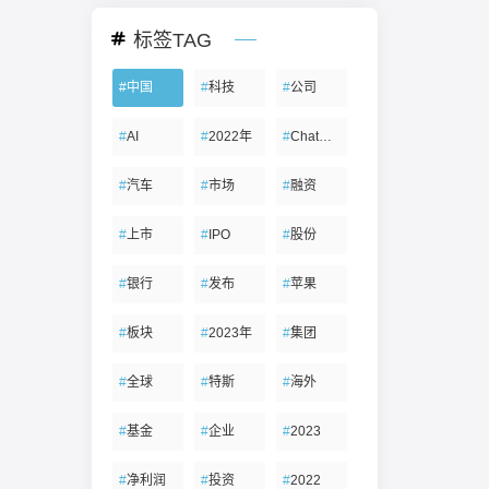
标签TAG
#
中国
#
科技
#
公司
#
AI
#
2022年
#
ChatGPT
#
汽车
#
市场
#
融资
#
上市
#
IPO
#
股份
#
银行
#
发布
#
苹果
#
板块
#
2023年
#
集团
#
全球
#
特斯
#
海外
#
基金
#
企业
#
2023
#
净利润
#
投资
#
2022