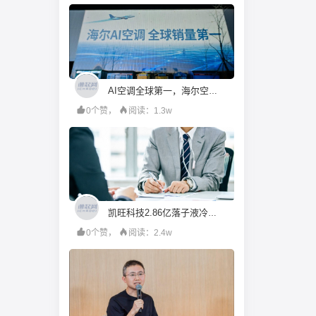
AI空调全球第一，海尔空调发布全场景AI空气方案
0个赞，
阅读：1.3w
凯旺科技2.86亿落子液冷散热，连亏三年下的跨界自救成效待考丨并购一线
0个赞，
阅读：2.4w