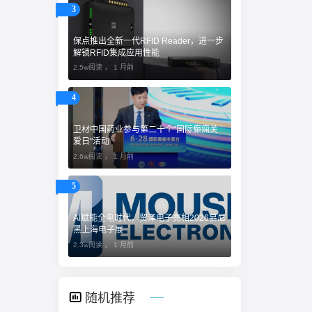
3
保点推出全新一代RFID Reader，进一步
解锁RFID集成应用性能
2.5w阅读 ，
1 月前
4
卫材中国药业参与第二十个"国际癫痫关
爱日"活动
2.6w阅读 ，
1 月前
5
AI赋能全电时代，贸泽电子亮相2026慕尼
黑上海电子展
2.3w阅读 ，
1 月前
随机推荐