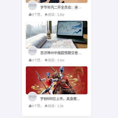
字节年内二开全员会：承认语言模型落后，转向To B，重仓年轻人
0个赞，
阅读：2.6w
百济神州中报超预期交卷：泽布替尼登顶全球，为何股价高开低走丨看财报
0个赞，
阅读：2.9w
宇树600亿上市，具身赛道有了定价之锚
0个赞，
阅读：1.9k