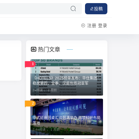
投稿
注册
登录
热门文章
1
《HOTELS》2025榜单发布：华住集团
稳居第四，全季、汉庭包揽冠亚军
2w阅读 ，
2 周前
2
中式延衰圆桌汇谈圆满举办 两项科研布局
落地
2.4w阅读 ，
1 月前