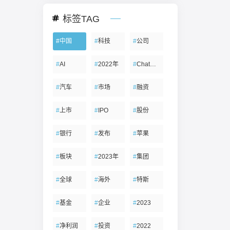
标签TAG
#
中国
#
科技
#
公司
#
AI
#
2022年
#
ChatGPT
#
汽车
#
市场
#
融资
#
上市
#
IPO
#
股份
#
银行
#
发布
#
苹果
#
板块
#
2023年
#
集团
#
全球
#
海外
#
特斯
#
基金
#
企业
#
2023
#
净利润
#
投资
#
2022