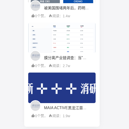
被美国围堵两年后，药明康德硬起来了
0个赞，
阅读：1.4w
膜分离产业链调查：当"工程商"试图变成"材料商"，谁赚到了钱？
0个赞，
阅读：2.7w
MAIA ACTIVE黑龙江首店即将启幕；东鹏饮料上半年净利润28.67亿元，同增20.72%；宝洁集团2026财年大中华区重回增长｜消研所周报
0个赞，
阅读：1.9w