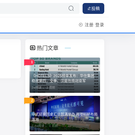
投稿
注册
登录
热门文章
1
《HOTELS》2025榜单发布：华住集团
稳居第四，全季、汉庭包揽冠亚军
2w阅读 ，
2 周前
2
中式延衰圆桌汇谈圆满举办 两项科研布局
落地
2.4w阅读 ，
1 月前