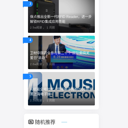
3
保点推出全新一代RFID Reader，进一步
解锁RFID集成应用性能
2.5w阅读 ，
1 月前
4
卫材中国药业参与第二十个"国际癫痫关
爱日"活动
2.6w阅读 ，
1 月前
5
AI赋能全电时代，贸泽电子亮相2026慕尼
黑上海电子展
2.3w阅读 ，
1 月前
随机推荐