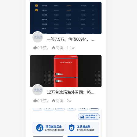
一签7.5万、估值609亿，机构投资人都在疯抢宇树科技？
0个赞，
阅读：1.1w
12万台冰箱海外召回：格兰仕的成本账算错了什么
0个赞，
阅读：2w