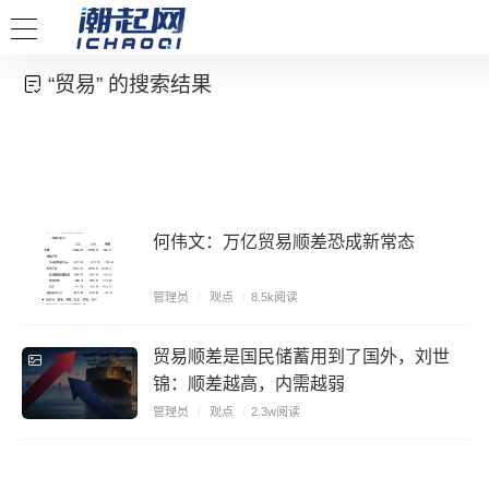
“贸易” 的搜索结果
何伟文：万亿贸易顺差恐成新常态
管理员
/
观点
/
8.5k阅读
贸易顺差是国民储蓄用到了国外，刘世
锦：顺差越高，内需越弱
管理员
/
观点
/
2.3w阅读