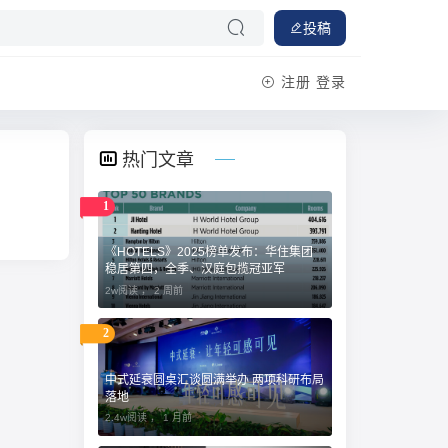
投稿
注册
登录
热门文章
1
《HOTELS》2025榜单发布：华住集团
稳居第四，全季、汉庭包揽冠亚军
2w阅读 ，
2 周前
2
中式延衰圆桌汇谈圆满举办 两项科研布局
落地
2.4w阅读 ，
1 月前