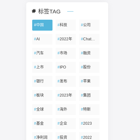
标签TAG
#
中国
#
科技
#
公司
#
AI
#
2022年
#
ChatGPT
#
汽车
#
市场
#
融资
#
上市
#
IPO
#
股份
#
银行
#
发布
#
苹果
#
板块
#
2023年
#
集团
#
全球
#
海外
#
特斯
#
基金
#
企业
#
2023
#
净利润
#
投资
#
2022