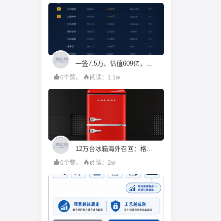
一签7.5万、估值609亿，机构投资人都在疯抢宇树科技？
0个赞，
阅读：1.1w
12万台冰箱海外召回：格兰仕的成本账算错了什么
0个赞，
阅读：2w