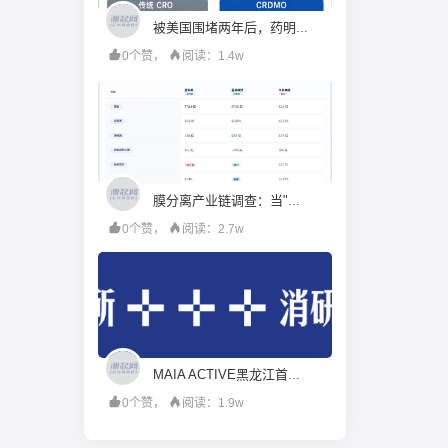
被美国围堵两年后，药明康德硬起来了
0个赞，
阅读：1.4w
膜分离产业链调查：当"工程商"试图变成"材料商"，谁赚到了钱？
0个赞，
阅读：2.7w
MAIA ACTIVE黑龙江首店即将启幕；东鹏饮料上半年净利润28.67亿元，同增20.72%；宝洁集团2026财年大中华区重回增长｜消研所周报
0个赞，
阅读：1.9w