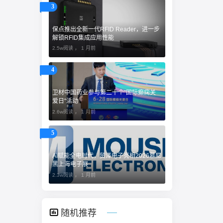
3
保点推出全新一代RFID Reader，进一步
解锁RFID集成应用性能
2.5w阅读 ，
1 月前
4
卫材中国药业参与第二十个"国际癫痫关
爱日"活动
2.6w阅读 ，
1 月前
5
AI赋能全电时代，贸泽电子亮相2026慕尼
黑上海电子展
2.3w阅读 ，
1 月前
随机推荐