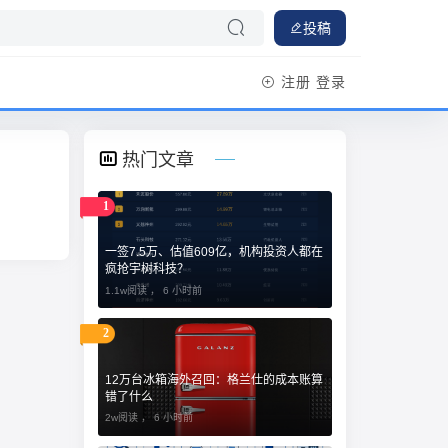
投稿
注册
登录
热门文章
1
一签7.5万、估值609亿，机构投资人都在
疯抢宇树科技？
1.1w阅读 ，
6 小时前
2
12万台冰箱海外召回：格兰仕的成本账算
错了什么
2w阅读 ，
6 小时前