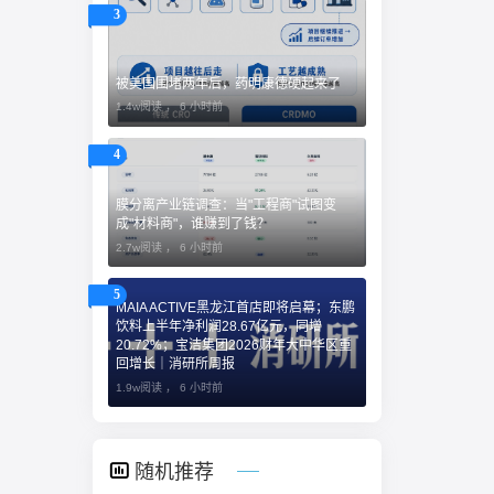
3
被美国围堵两年后，药明康德硬起来了
1.4w阅读 ，
6 小时前
4
膜分离产业链调查：当"工程商"试图变
成"材料商"，谁赚到了钱？
2.7w阅读 ，
6 小时前
5
MAIA ACTIVE黑龙江首店即将启幕；东鹏
饮料上半年净利润28.67亿元，同增
20.72%；宝洁集团2026财年大中华区重
回增长｜消研所周报
1.9w阅读 ，
6 小时前
随机推荐