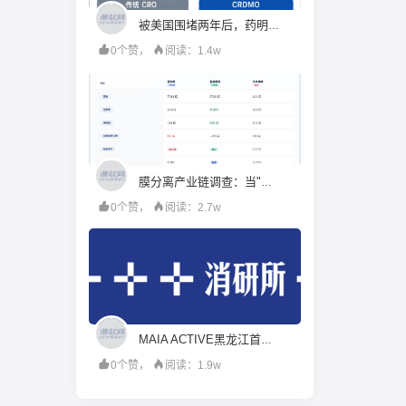
被美国围堵两年后，药明康德硬起来了
0个赞，
阅读：1.4w
膜分离产业链调查：当"工程商"试图变成"材料商"，谁赚到了钱？
0个赞，
阅读：2.7w
MAIA ACTIVE黑龙江首店即将启幕；东鹏饮料上半年净利润28.67亿元，同增20.72%；宝洁集团2026财年大中华区重回增长｜消研所周报
0个赞，
阅读：1.9w