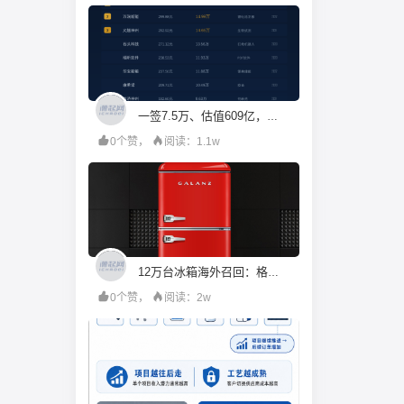
一签7.5万、估值609亿，机构投资人都在疯抢宇树科技？
0个赞，
阅读：1.1w
12万台冰箱海外召回：格兰仕的成本账算错了什么
0个赞，
阅读：2w