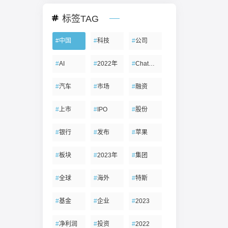
标签TAG
#
中国
#
科技
#
公司
#
AI
#
2022年
#
ChatGPT
#
汽车
#
市场
#
融资
#
上市
#
IPO
#
股份
#
银行
#
发布
#
苹果
#
板块
#
2023年
#
集团
#
全球
#
海外
#
特斯
#
基金
#
企业
#
2023
#
净利润
#
投资
#
2022