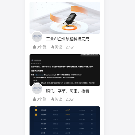
工业AI企业硕橙科技完成超亿元D+轮融资，工业母机产业投资基金领投｜首发
0个赞，
阅读：2.4w
腾讯、字节、阿里，抢着给打工人配「AI助理」
0个赞，
阅读：2.6w