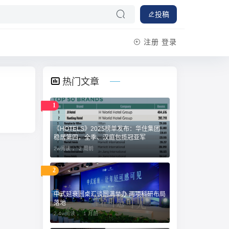
投稿
注册
登录
热门文章
1
《HOTELS》2025榜单发布：华住集团
稳居第四，全季、汉庭包揽冠亚军
2w阅读 ，
2 周前
2
中式延衰圆桌汇谈圆满举办 两项科研布局
落地
2.4w阅读 ，
1 月前