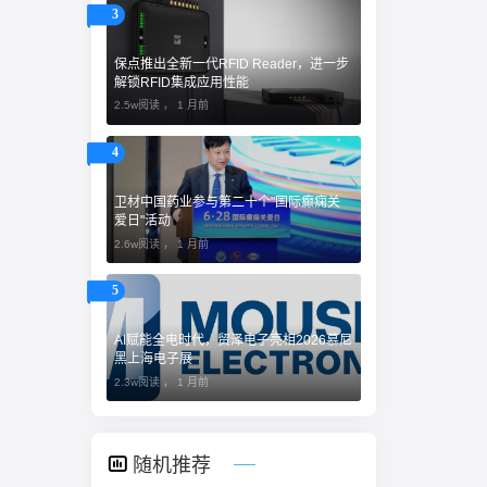
3
保点推出全新一代RFID Reader，进一步
解锁RFID集成应用性能
2.5w阅读 ，
1 月前
4
卫材中国药业参与第二十个"国际癫痫关
爱日"活动
2.6w阅读 ，
1 月前
5
AI赋能全电时代，贸泽电子亮相2026慕尼
黑上海电子展
2.3w阅读 ，
1 月前
随机推荐