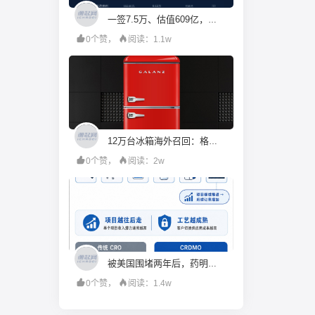
一签7.5万、估值609亿，机构投资人都在疯抢宇树科技？
0个赞，
阅读：1.1w
12万台冰箱海外召回：格兰仕的成本账算错了什么
0个赞，
阅读：2w
被美国围堵两年后，药明康德硬起来了
0个赞，
阅读：1.4w