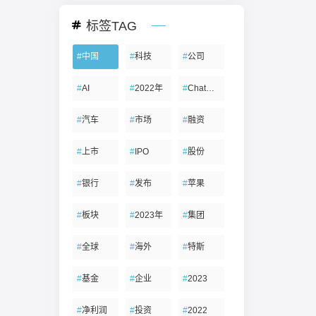
标签TAG
#
中国
#
科技
#
公司
#
AI
#
2022年
#
ChatGPT
#
汽车
#
市场
#
融资
#
上市
#
IPO
#
股份
#
银行
#
发布
#
苹果
#
板块
#
2023年
#
集团
#
全球
#
海外
#
特斯
#
基金
#
企业
#
2023
#
净利润
#
投资
#
2022