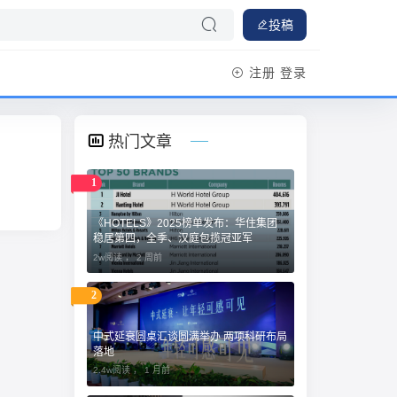
投稿
注册
登录
热门文章
1
《HOTELS》2025榜单发布：华住集团
稳居第四，全季、汉庭包揽冠亚军
2w阅读 ，
2 周前
2
中式延衰圆桌汇谈圆满举办 两项科研布局
落地
2.4w阅读 ，
1 月前