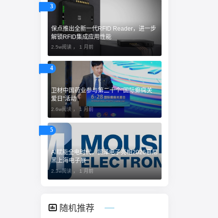
3
保点推出全新一代RFID Reader，进一步
解锁RFID集成应用性能
2.5w阅读 ，
1 月前
4
卫材中国药业参与第二十个"国际癫痫关
爱日"活动
2.6w阅读 ，
1 月前
5
AI赋能全电时代，贸泽电子亮相2026慕尼
黑上海电子展
2.3w阅读 ，
1 月前
随机推荐