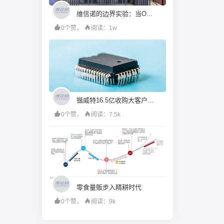
维信诺的边界实验：当OLED大厂决定走进ChinaJoy
0个赞，
阅读：1w
锴威特16.5亿收购大客户：“小吞大”背后的股权接力与对赌反差
0个赞，
阅读：7.5k
零食量贩步入精耕时代
0个赞，
阅读：9k