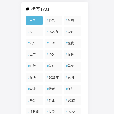
标签TAG
#
中国
#
科技
#
公司
#
AI
#
2022年
#
ChatGPT
#
汽车
#
市场
#
融资
#
上市
#
IPO
#
股份
#
银行
#
发布
#
苹果
#
板块
#
2023年
#
集团
#
全球
#
特斯
#
海外
#
基金
#
企业
#
2023
#
净利润
#
投资
#
2022