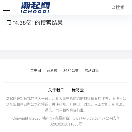
搜索
“4.38亿” 的搜索结果
二牛网
蓝科技
8684公交
陆玖财经
关于我们
|
标签云
潮起网是知名TMT博客平台，汇聚大量有影响力的自媒体专栏作者，专注于公
众企业和创业型公司的报道，关注科技、互联网、财经、人工智能、新能源、
通信、汽车和教育等行业。
Copyright © 2026 潮起网 / 客服邮箱：
tuiba@vip.qq.com
/
/ 公网安备
32010202011088号