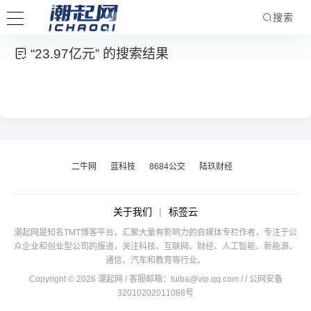
搜索
“23.97亿元” 的搜索结果
二牛网
蓝科技
8684公交
陆玖财经
关于我们
|
标签云
潮起网是知名TMT博客平台，汇聚大量有影响力的自媒体专栏作者，专注于公
众企业和创业型公司的报道，关注科技、互联网、财经、人工智能、新能源、
通信、汽车和教育等行业。
Copyright © 2026 潮起网 / 客服邮箱：
tuiba@vip.qq.com
/
/ 公网安备
32010202011088号