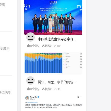
荣膺
中国线控底盘领导者拿森科技成功登陆香港交易所
0个赞，
阅读：2.1w
变成为
腾讯、阿里、字节的两场仗：补Coding旧账，赌Work未来
0个赞，
阅读：7.6k
交易监管机