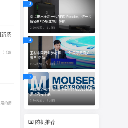
3
保点推出全新一代RFID Reader，进一步
解锁RFID集成应用性能
2.5w阅读 ，
1 月前
刷新系
4
》（《碟
卫材中国药业参与第二十个"国际癫痫关
爱日"活动
2.6w阅读 ，
1 月前
5
AI赋能全电时代，贸泽电子亮相2026慕尼
黑上海电子展
2.3w阅读 ，
1 月前
随机推荐