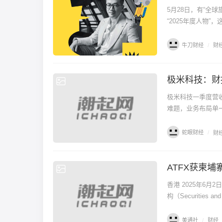
5月28日，有“全
“2025年度人物
牛刀财经
/
财
极米科技：财
财经
极米科技一季度营
难题，业务布局单
蛇眼财经
/
财
ATFX获柬
财经
香港 2025年6月
构（Securities an
美通社
/
财经