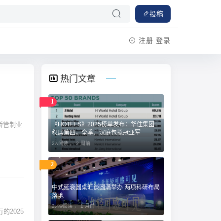
投稿
注册
登录
热门文章
1
新桥管制业
《HOTELS》2025榜单发布：华住集团
稳居第四，全季、汉庭包揽冠亚军
2w阅读 ，
2 周前
2
中式延衰圆桌汇谈圆满举办 两项科研布局
落地
2.4w阅读 ，
1 月前
行的2025