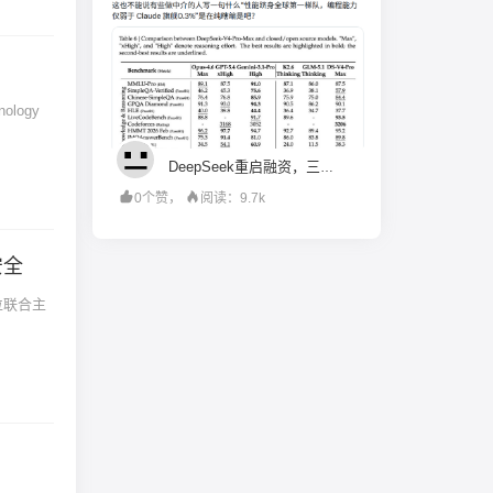
logy
DeepSeek重启融资，三年市值对齐腾讯？
0个赞，
阅读：9.7k
安全
位联合主