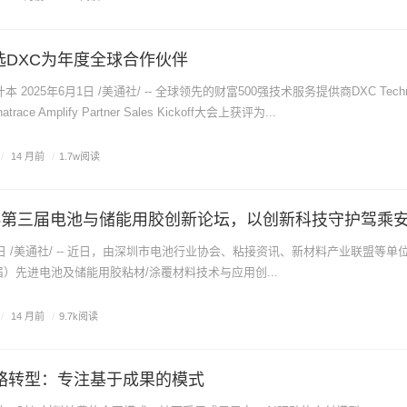
e评选DXC为年度全球合作伙伴
2025年6月1日 /美通社/ -- 全球领先的财富500强技术服务提供商DXC Techno
ce Amplify Partner Sales Kickoff大会上获评为...
/
14 月前
/
1.7w阅读
25第三届电池与储能用胶创新论坛，以创新科技守护驾乘
30日 /美通社/ -- 近日，由深圳市电池行业协会、粘接资讯、新材料产业联盟等单
三届）先进电池及储能用胶粘材/涂覆材料技术与应用创...
/
14 月前
/
9.7k阅读
bs战略转型：专注基于成果的模式