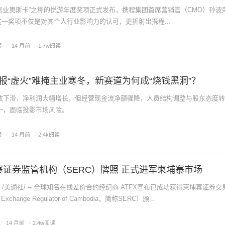
球旅业奥斯卡”之称的悦游年度奖项正式发布，携程集团首席营销官（CMO）孙波
”，这一奖项不仅是对其个人行业影响力的认可，更折射出携程...
经
/
14 月前
/
1.7w阅读
报“虚火”难掩主业寒冬，新赛道为何成“烧钱黑洞”？
收下滑，净利润大幅增长，但经营现金流净额骤降，人员结构调整与股东态度转
一，面临投影市场风险。
经
/
14 月前
/
2.4k阅读
埔寨证券监管机构（SERC）牌照 正式进军柬埔寨市场
2日 /美通社/ -- 全球知名在线差价合约经纪商 ATFX宣布已成功获得柬埔寨证券
d Exchange Regulator of Cambodia，简称SERC）颁...
/
14 月前
/
2.4w阅读