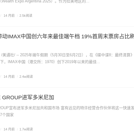
lth Expo Argentina 2025）。作为拉美地区的...
/
14 月前
/
2.5k阅读
带动IMAX中国创六年来最佳端午档 19%首周末票房占比
3日 /美通社/ -- 2025年端午假期（5月30日至6月2日），在《碟中谍8：最终清算
，IMAX中国（港交所：1970）创下2019年以来的最佳...
/
14 月前
/
2.4w阅读
NE GROUP进军多米尼加
布进军多米尼加共和国市场 富有远见的特许经营合作伙伴将这一快速发展的房
7个国家
/
14 月前
/
1.7w阅读