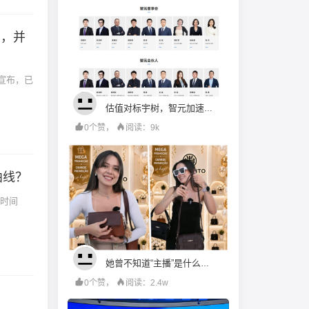
ed，并
今天宣布，已
估值对标宇树，智元加速赶考
0个赞，
阅读：9k
曲线？
她曾不知道“主播”是什么，如今在巴西直播间卖火中国箱包
0个赞，
阅读：2.4w