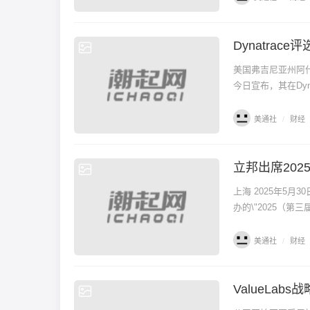
Dynatrac
财经
美国弗吉尼亚州阿什本 
今日宣布，其在Dynatra
美通社
/
财经
立邦出席20
财经
上海 2025年5月
办的\"2025（第
美通社
/
财经
ValueLa
财经