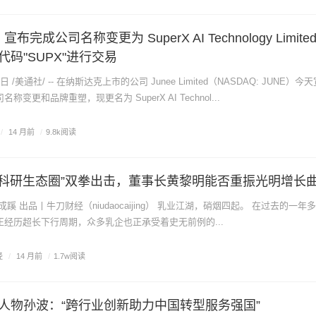
ted 宣布完成公司名称变更为 SuperX AI Technology Limit
码"SUPX"进行交易
日 /美通社/ -- 在纳斯达克上市的公司 Junee Limited（NASDAQ: JUNE）
变更和品牌重塑，现更名为 SuperX AI Technol...
/
14 月前
/
9.8k阅读
+科研生态圈”双拳出击，董事长黄黎明能否重振光明增长
经历超长下行周期，众多乳企也正承受着史无前例的...
经
/
14 月前
/
1.7w阅读
人物孙波：“跨行业创新助力中国转型服务强国”