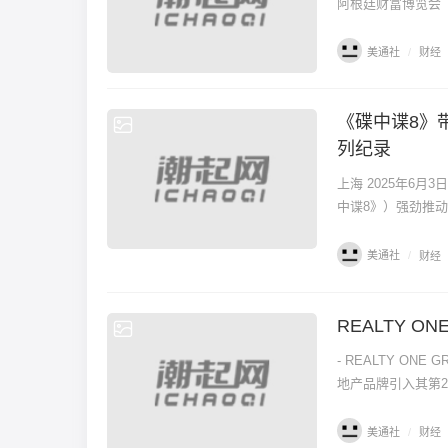
阿根廷财富博览会（Wea
美通社
/
财经
《碟中谍8》
财经
列纪录
上海 2025年6月
中谍8》）强劲推动下
美通社
/
财经
REALTY O
财经
- REALTY ONE GROUP宣
地产品牌引入其第2
美通社
/
财经