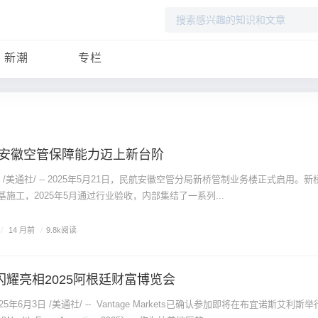
搜
索
新潮
专栏
安徽空管保障能力迈上新台阶
3日 /美通社/ -- 2025年5月21日，民航安徽空管分局新桥管制业务楼正式启用。
奠基施工，2025年5月通过行业验收，内部集结了一系列...
/
14 月前
/
9.8k阅读
即将闪耀亮相2025阿根廷财富博览会
5年6月3日 /美通社/ -- Vantage Markets已确认参加即将在布宜诺斯艾利斯举