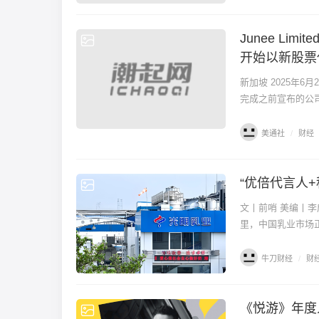
Junee Limi
财经
开始以新股票代
新加坡 2025年6月2
完成之前宣布的公司名称
美通社
/
财经
“优倍代言人
财经
文丨前哨 美编丨李成蹊 出品丨牛刀财经（niudaocaijing） 乳业江湖，硝烟四起。 在过去的一年多时间
里，中国乳业市场正
牛刀财经
/
财
《悦游》年度
财经