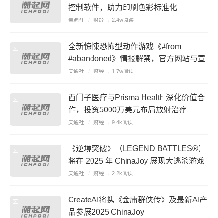
控制软件，助力印刷色彩标准化
美通社
/
财经
/
2.4w阅读
全新惊悚恐怖型动作游戏《#from
#abandoned》情报解禁，官方网站与宣
传片同步公开！
美通社
/
财经
/
1.7w阅读
西门子医疗与Prisma Health 深化价值合
作，投资5000万美元布局放射治疗
美通社
/
财经
/
9.4k阅读
《逆境突破》（LEGEND BATTLES®）
将在 2025 年 ChinaJoy 展现大逃杀游戏
的未来
美通社
/
财经
/
2.2k阅读
CreateAI将携《金庸群侠传》及最新AI产
品参展2025 ChinaJoy