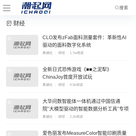
搜索
财经
CLO发布zFab面料测量套件：革新性AI
驱动的面料数字化系统
美通社
/
财经
/
1.7w阅读
全新日式恐怖游戏《■■之泥犁》
ChinaJoy首度开放试玩
美通社
/
财经
/
9.5k阅读
大华问数智能体一体机通过中国信通
院"大模型驱动的智能数据分析工具"专项
测试
美通社
/
财经
/
2.2k阅读
爱色丽发布MeasureColor智能印刷质量