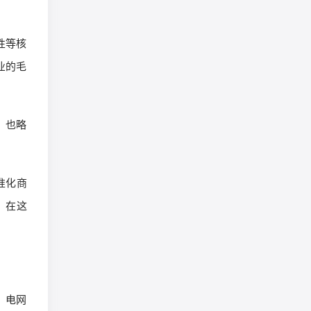
性等核
业的毛
，也略
准化商
。在这
，电网