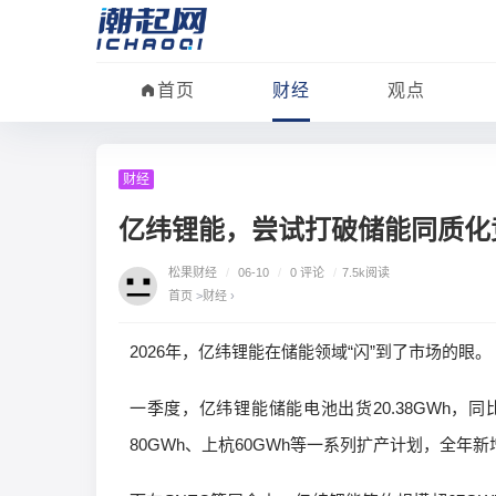
首页
财经
观点
财经
亿纬锂能，尝试打破储能同质化
松果财经
/
06-10
/
0 评论
/
7.5k阅读
首页
>
财经
›
2026年，亿纬锂能在储能领域“闪”到了市场的眼。
一季度，亿纬锂能储能电池出货20.38GWh，同比
80GWh、上杭60GWh等一系列扩产计划，全年新