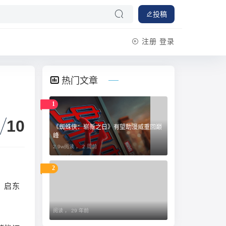
投稿
注册
登录
热门文章
1
10
《蜘蛛侠：崭新之日》有望助漫威重回巅
峰
2.9w阅读 ，
2 周前
2
、启东
阅读 ，
29 年前