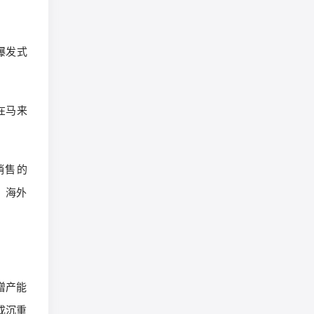
爆发式
在马来
销售的
，海外
增产能
成沉重