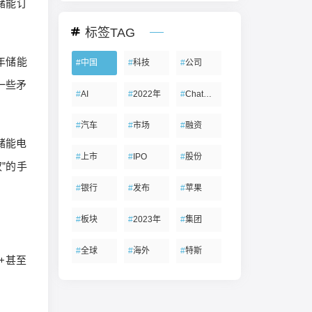
储能订
标签TAG
年储能
#
中国
#
科技
#
公司
一些矛
#
AI
#
2022年
#
ChatGPT
#
汽车
#
市场
#
融资
储能电
#
上市
#
IPO
#
股份
”的手
#
银行
#
发布
#
苹果
#
板块
#
2023年
#
集团
#
全球
#
海外
#
特斯
+甚至