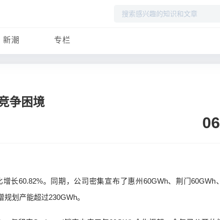
搜
索
新潮
专栏
竞争困境
06
增长60.82%。同期，公司密集宣布了惠州60GWh、荆门60GWh
增规划产能超过230GWh。