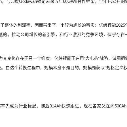
，与印度Godawari锁定未来五年60GWh合作框架，全年已公开的
了整体的利润率，因而带来了一个较为尴尬的事实：亿纬锂能2025
中最低的。拉动公司增长的新引擎，和行业激烈的竞争环境，似乎存在
为其变化存在于另一个维度：亿纬锂能正在用“大电芯”战略，试图把
。在这个转换过程中，规模本身不是目的，规模是获取“规格定义权
芯率先成为行业标配，随后314Ah快速跟进，现在各家又在向500Ah