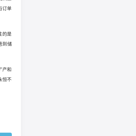
与订单
注的是
虑到储
扩产和
永恒不